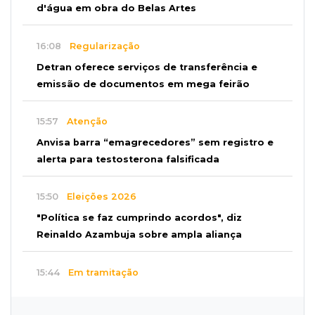
d'água em obra do Belas Artes
16:08
Regularização
Detran oferece serviços de transferência e
emissão de documentos em mega feirão
15:57
Atenção
Anvisa barra “emagrecedores” sem registro e
alerta para testosterona falsificada
15:50
Eleições 2026
"Política se faz cumprindo acordos", diz
Reinaldo Azambuja sobre ampla aliança
15:44
Em tramitação
Projeto em MS quer barrar artistas que
divulgam bets em eventos públicos