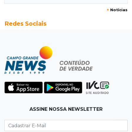
+
Notícias
15:37
Versão de defesa
Redes Sociais
Caminhão envolvido em acidente com 4
mortes quebrou na pista
15:27
Pagará indenização
Homem que atacou ex com motosserra na
frente da filha é condenado
15:24
Veículos
Rodamos 1.000 km com o Basalt; veja onde
ele mais surpreendeu
15:14
Luto na arquitetura
ASSINE NOSSA NEWSLETTER
Morre aos 58 anos Luis Pedro Scalise,
arquiteto dos projetos fora do comum