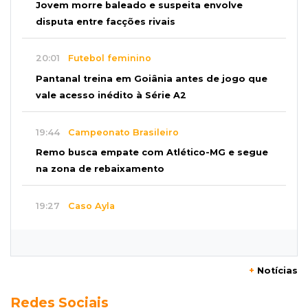
Jovem morre baleado e suspeita envolve
disputa entre facções rivais
20:01
Futebol feminino
Pantanal treina em Goiânia antes de jogo que
vale acesso inédito à Série A2
19:44
Campeonato Brasileiro
Remo busca empate com Atlético-MG e segue
na zona de rebaixamento
19:27
Caso Ayla
Defesa diz que preso suspeito de sequestro
só emprestou casa a conhecido
+
Notícias
19:02
Estrela do Sul
Redes Sociais
Caminhão tomba e trava trânsito após