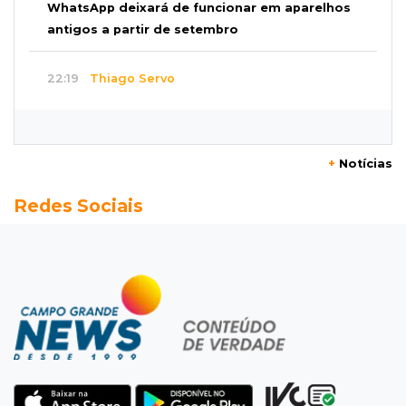
WhatsApp deixará de funcionar em aparelhos
antigos a partir de setembro
22:19
Thiago Servo
Sertanejo desiste de ação de R$ 12 milhões
por pagar pensão sem ser pai
+
Notícias
21:50
Balcão de empregos
Redes Sociais
Semana vai começar com 909 novas
oportunidades de trabalho em 114 funções
21:31
Flagrante
Motorista atinge carro parado, perde
retrovisor e foge no Jardim Antártica
21:12
Entrevista
“Sinto que ela está por perto”, diz mãe de