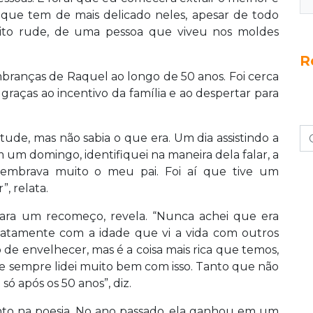
 que tem de mais delicado neles, apesar de todo
eito rude, de uma pessoa que viveu nos moldes
R
embranças de Raquel ao longo de 50 anos. Foi cerca
graças ao incentivo da família e ao despertar para
ude, mas não sabia o que era. Um dia assistindo a
um domingo, identifiquei na maneira dela falar, a
lembrava muito o meu pai. Foi aí que tive um
, relata.
ara um recomeço, revela. “Nunca achei que era
xatamente com a idade que vi a vida com outros
de envelhecer, mas é a coisa mais rica que temos,
a e sempre lidei muito bem com isso. Tanto que não
só após os 50 anos”, diz.
o na poesia. No ano passado, ela ganhou em um