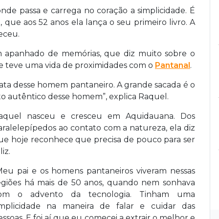
nde passa e carrega no coração a simplicidade. É
que aos 52 anos ela lança o seu primeiro livro. A
eceu.
m apanhado de memórias, que diz muito sobre o
teve uma vida de proximidades com o
Pantanal
.
iata desse homem pantaneiro. A grande sacada é o
to autêntico desse homem”, explica Raquel.
aquel nasceu e cresceu em Aquidauana. Dos
aralelepípedos ao contato com a natureza, ela diz
ue hoje reconhece que precisa de pouco para ser
liz.
Meu pai e os homens pantaneiros viveram nessas
egiões há mais de 50 anos, quando nem sonhava
om o advento da tecnologia. Tinham uma
implicidade na maneira de falar e cuidar das
essoas. E foi aí que eu comecei a extrair o melhor e