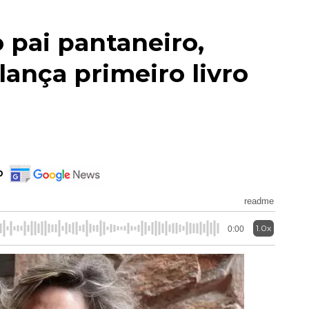
pai pantaneiro,
ança primeiro livro
o
readme
1.0x
0:00