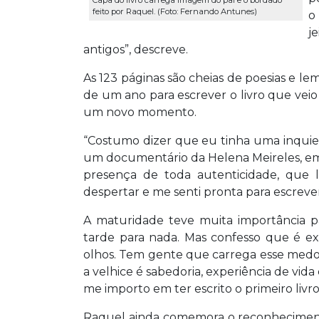
Capa do livro carrega imagem do pai e o bordado
feito por Raquel. (Foto: Fernando Antunes)
o
j
antigos”, descreve.
As 123 páginas são cheias de poesias e l
de um ano para escrever o livro que veio 
um novo momento.
“Costumo dizer que eu tinha uma inquiet
um documentário da Helena Meireles, em 
presença de toda autenticidade, que 
despertar e me senti pronta para escrever”
A maturidade teve muita importância p
tarde para nada. Mas confesso que é e
olhos. Tem gente que carrega esse medo 
a velhice é sabedoria, experiência de vid
me importo em ter escrito o primeiro livro 
Raquel ainda comemora o reconheciment