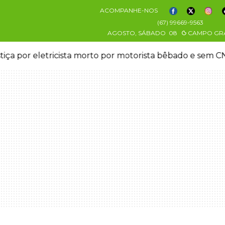
ACOMPANHE-NOS
(67) 99669-9563
AGOSTO, SÁBADO
08
CAMPO GR
stiça por eletricista morto por motorista bêbado e sem 