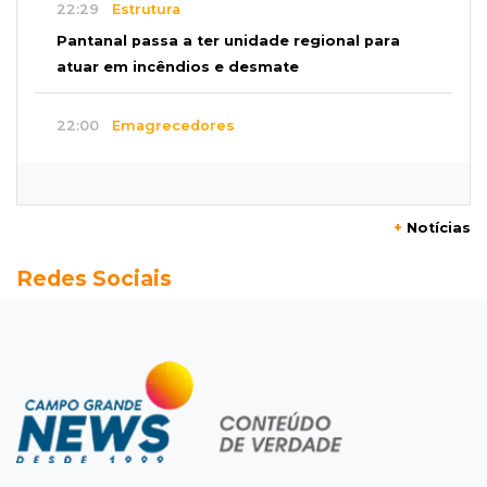
22:29
Estrutura
Pantanal passa a ter unidade regional para
atuar em incêndios e desmate
22:00
Emagrecedores
MS lidera procura digital por canetas
paraguaias sem registro
+
Notícias
21:41
Nova Alvorada do Sul
Redes Sociais
Granizo danifica telhados e plantações
durante temporal no interior
21:22
Agregado
Inter perde para o Corinthians mas avança às
quartas da Copa do Brasil
21:03
Futebol