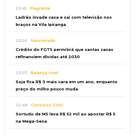
23:45
Flagrante
Ladrão invade casa e sai com televisão nos
braços na Vila Ipiranga
23:26
Sancionado
Crédito do FGTS permitirá que santas casas
refinanciem dívidas até 2030
23:07
Balança rural
Soja fica R$ 3 mais cara em um ano, enquanto
preço do milho pouco muda
22:48
Concurso 3.041
Sortudo de MS leva R$ 52 mil ao apostar R$ 5
na Mega-Sena