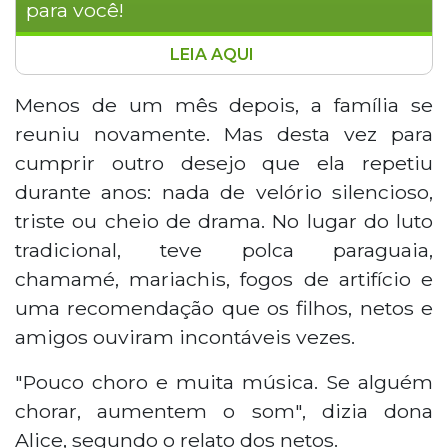
para você!
LEIA AQUI
Alice Nunes Alcântara, de 83 anos,
morreu deixando um pedido claro à
Menos de um mês depois, a família se
família: nada de velório triste. A
reuniu novamente. Mas desta vez para
despedida teve polca paraguaia,
cumprir outro desejo que ela repetiu
chamamé, mariachis e fogos de artifício,
durante anos: nada de velório silencioso,
conforme ela repetia em vida. Natural de
triste ou cheio de drama. No lugar do luto
Bela Vista, Alice era festeira, falava três
idiomas e sobreviveu a uma grave
tradicional, teve polca paraguaia,
internação na pandemia, ganhando o
chamamé, mariachis, fogos de artifício e
apelido de Fênix. O neto Leonardo
uma recomendação que os filhos, netos e
aumentou o volume da música no
amigos ouviram incontáveis vezes.
momento mais difícil, cumprindo o
desejo da avó.
"Pouco choro e muita música. Se alguém
chorar, aumentem o som", dizia dona
Alice, segundo o relato dos netos.