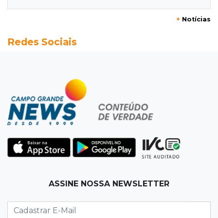
+
Notícias
16:43
Alto risco
Redes Sociais
Após morte em MS, AGU vai à Justiça para a
retirada do Discord do ar
16:34
Feminicida
Polícia Civil pede ajuda para encontrar homem
que matou companheira em Rio Verde
16:24
Área de Preservação
Justiça condena empresário por construção
de usina hidrelétrica ilegal em APP
16:15
Sem oxigênio
ASSINE NOSSA NEWSLETTER
Trabalhadores passam mal dentro de caixa-
d'água em obra do Belas Artes