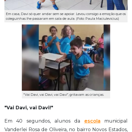
Em casa, Davi só quer andar sem se apoiar. Levou consigo a emoção que os
coleguinhas lhe passaram em sala de aula. (Foto: Paula Maciulevicius)
"Vai Davi, vai Davi, vai Davi", gritavam as crianças.
"Vai Davi, vai Davi!"
Em 40 segundos, alunos da
escola
municipal
Vanderlei Rosa de Oliveira, no bairro Novos Estados,