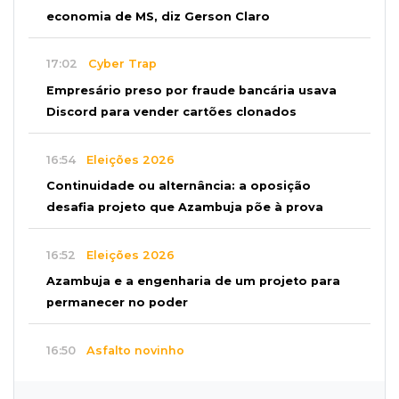
economia de MS, diz Gerson Claro
17:02
Cyber Trap
Empresário preso por fraude bancária usava
Discord para vender cartões clonados
16:54
Eleições 2026
Continuidade ou alternância: a oposição
desafia projeto que Azambuja põe à prova
16:52
Eleições 2026
Azambuja e a engenharia de um projeto para
permanecer no poder
16:50
Asfalto novinho
Com máquinas nas ruas, Vila Nogueira e
Aimoré esperam fim do poeirão e lamaçal