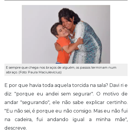
E sempre que chega nos braços de alguém, os passos terminam num
abraço. (Foto: Paula Maciulevicius)
E por que havia toda aquela torcida na sala? Davi ri e
diz: "porque eu andei sem segurar". O motivo de
andar "segurando", ele não sabe explicar certinho.
"Eu não sei, é porque eu não consigo. Mas eu não fui
na cadeira, fui andando igual a minha mãe",
descreve.