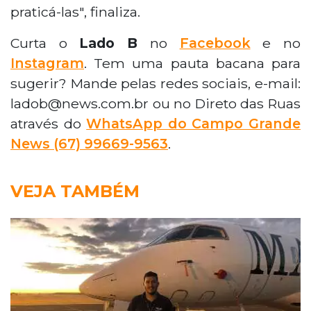
praticá-las", finaliza.
Curta o
Lado B
no
Facebook
e no
Instagram
. Tem uma pauta bacana para
sugerir? Mande pelas redes sociais, e-mail:
ladob@news.com.br ou no Direto das Ruas
através do
WhatsApp do Campo Grande
News (67) 99669-9563
.
VEJA TAMBÉM