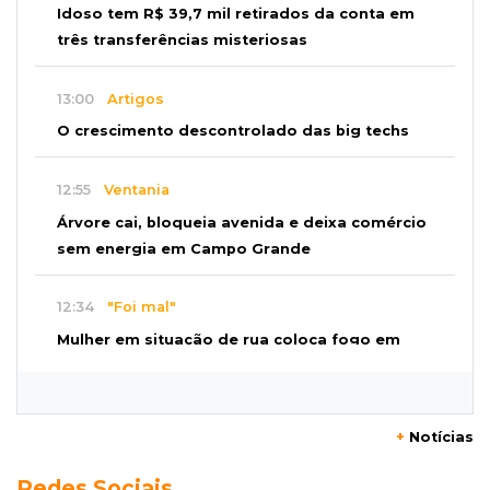
Idoso tem R$ 39,7 mil retirados da conta em
três transferências misteriosas
13:00
Artigos
O crescimento descontrolado das big techs
12:55
Ventania
Árvore cai, bloqueia avenida e deixa comércio
sem energia em Campo Grande
12:34
"Foi mal"
Mulher em situação de rua coloca fogo em
terreno e causa incêndio no Santo Amaro
12:10
Direito
+
Notícias
Inteligência Artificial avança na advocacia e
Redes Sociais
encurta tarefas administrativas