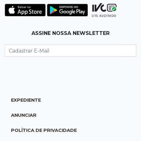
Da fivela de campeã ao sonho internacional:
amazona de MS quer chegar ao Texas
12:32
Máquinas de Areia
ASSINE NOSSA NEWSLETTER
Empresário investigado em 2023 volta a ser
alvo por R$ 100 milhões em contratos
12:26
Clima
Defesa Civil descarta cenário extremo com
chegada de ciclone
12:12
Natureza
EXPEDIENTE
Ovos de arara-azul marcam início da
temporada reprodutiva no Pantanal
ANUNCIAR
12:06
Aquidauana
POLÍTICA DE PRIVACIDADE
Após apagão, comerciantes contabilizam