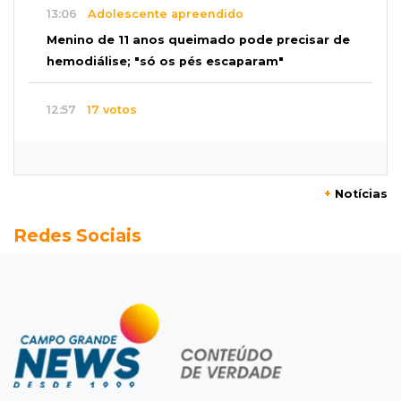
13:06
Adolescente apreendido
Menino de 11 anos queimado pode precisar de
hemodiálise; "só os pés escaparam"
12:57
17 votos
Câmara derruba veto e garante consulta
simplificada a salários de servidores
+
Notícias
12:52
Artes
Redes Sociais
Semana cultural reúne grandes nomes da
música, teatro e dança no Teatro Prosa
12:47
Artigos
O terrorismo começa pela dignidade humana
12:43
Esporte Equestre