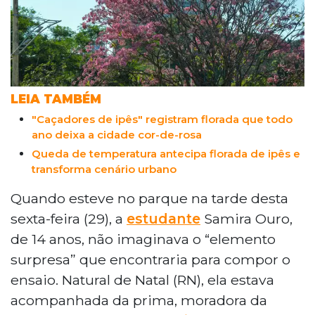
LEIA TAMBÉM
"Caçadores de ipês" registram florada que todo
ano deixa a cidade cor-de-rosa
Queda de temperatura antecipa florada de ipês e
transforma cenário urbano
Quando esteve no parque na tarde desta
sexta-feira (29), a
estudante
Samira Ouro,
de 14 anos, não imaginava o “elemento
surpresa” que encontraria para compor o
ensaio. Natural de Natal (RN), ela estava
acompanhada da prima, moradora da