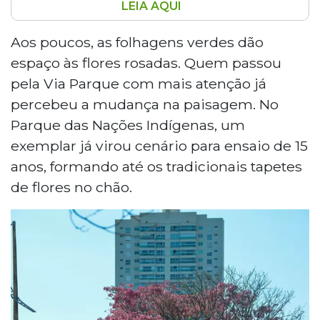
LEIA AQUI
Os ipês-rosas começam a florescer em
Campo Grande, colorindo ruas, canteiros
Aos poucos, as folhagens verdes dão
e parques da cidade. No Parque das
espaço às flores rosadas. Quem passou
Nações Indígenas, as árvores já servem
pela Via Parque com mais atenção já
de cenário para ensaios fotográficos e
percebeu a mudança na paisagem. No
atraem moradores e visitantes. A
Parque das Nações Indígenas, um
estudante Samira Ouro, de 14 anos,
natural do Rio Grande do Norte,
exemplar já virou cenário para ensaio de 15
aproveitou a florada durante visita ao
anos, formando até os tradicionais tapetes
parque. Para os campo-grandenses, a
de flores no chão.
época é considerada uma das mais
aguardadas do ano, quando a cidade
ganha ainda mais beleza.