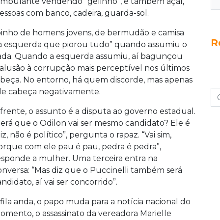
ambulante vendendo “gelinho”, e também açaí,
pessoas com banco, cadeira, guarda-sol.
nho de homens jovens, de bermudão e camisa
R
 esquerda que piorou tudo” quando assumiu o
rada. Quando a esquerda assumiu, aí bagunçou
lusão à corrupção mais perceptível nos últimos
abeça. No entorno, há quem discorde, mas apenas
 de cabeça negativamente.
 frente, o assunto é a disputa ao governo estadual.
Será que o Odilon vai ser mesmo candidato? Ele é
iz, não é político”, pergunta o rapaz. “Vai sim,
orque com ele pau é pau, pedra é pedra”,
esponde a mulher. Uma terceira entra na
onversa: “Mas diz que o Puccinelli também será
ndidato, aí vai ser concorrido”.
 fila anda, o papo muda para a notícia nacional do
omento, o assassinato da vereadora Marielle