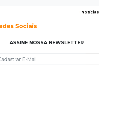
Azul
+
Notícias
17:42
Fronteira
edes Sociais
PRF encontra 420 kg de cocaína em
fundo falso e prende pai e filho
ASSINE NOSSA NEWSLETTER
17:31
Ensinar Juntos
A fragilização da verdade na era
digital
17:21
Ideb
Qualidade da educação avança em
MS e Ensino Médio sobe de 4,0 para
4,4
17:16
Justiça
TJMS reativa núcleos para destravar