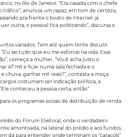
ranco, no Rio de Janeiro. “Era casada com o chefe
o tráfico”, anuncia um rapaz, em tom de certeza,
assando pra frente o boato de internet já
 outra, o pessoal fica politizando”, discursa o
ntos variados. Tem até quem tente discutir
 “Eu sei tudo que eu me esforcei na vida. Esse
ão”, começa a mulher. “Você acha justo o
r 47 mil e ficar numa sala fechada e o
ol e chuva, ganhar mil reais?”, contesta a moça
argos costumam ser indicação política, a
“Ele conheceu a pessoa certa, então”.
para os programas sociais de distribuição de renda.
prédio do Fórum Eleitoral, onde o verdadeiro
ente amontoada, na lateral do prédio e aos fundos,
em dá para entender onde terminam os “caracóis”