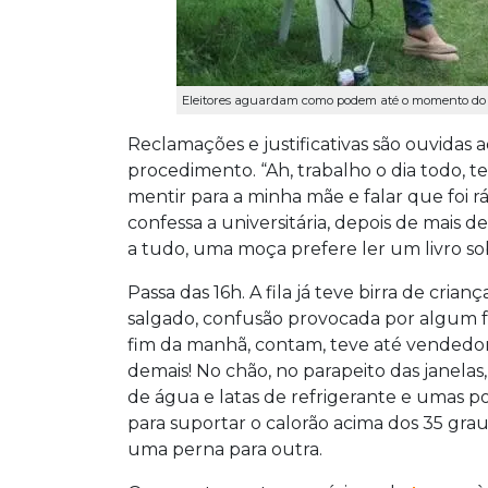
Eleitores aguardam como podem até o momento do a
Reclamações e justificativas são ouvidas 
procedimento. “Ah, trabalho o dia todo, te
mentir para a minha mãe e falar que foi r
confessa a universitária, depois de mais d
a tudo, uma moça prefere ler um livro sob
Passa das 16h. A fila já teve birra de cr
salgado, confusão provocada por algum fo
fim da manhã, contam, teve até vendedor 
demais! No chão, no parapeito das janelas
de água e latas de refrigerante e umas po
para suportar o calorão acima dos 35 gr
uma perna para outra.