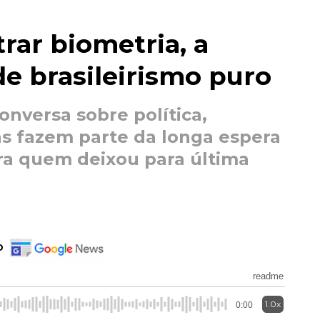
trar biometria, a
de brasileirismo puro
nversa sobre política,
s fazem parte da longa espera
ra quem deixou para última
o
readme
1.0x
0:00