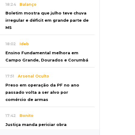
18:24
Balanço
Boletim mostra que julho teve chuva
irregular e déficit em grande parte de
MS
18:02
Ideb
Ensino Fundamental melhora em
Campo Grande, Dourados e Corumbá
17:51
Arsenal Oculto
Preso em operação da PF no ano
passado volta a ser alvo por
comércio de armas
17:42
Bonito
Justiça manda periciar obra
construída perto da Gruta do Lago