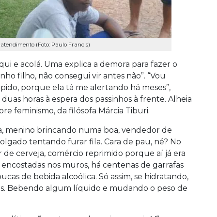
tendimento (Foto: Paulo Francis)
aqui e acolá. Uma explica a demora para fazer o
nho filho, não consegui vir antes não”. “Vou
ápido, porque ela tá me alertando há meses”,
e duas horas à espera dos passinhos à frente. Alheia
re feminismo, da filósofa Márcia Tiburi.
iança, menino brincando numa boa, vendedor de
lgado tentando furar fila. Cara de pau, né? No
de cerveja, comércio reprimido porque aí já era
, encostadas nos muros, há centenas de garrafas
ucas de bebida alcoólica. Só assim, se hidratando,
aus. Bebendo algum líquido e mudando o peso de