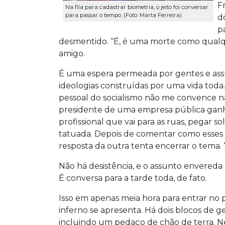
F
Na fila para cadastrar biometria, o jeito foi conversar
para passar o tempo. (Foto: Marta Ferreira)
d
p
desmentido. “É, é uma morte como qualquer
amigo.
É uma espera permeada por gentes e assu
ideologias construídas por uma vida toda.
pessoal do socialismo não me convence n
presidente de uma empresa pública ganha
profissional que vai para as ruas, pegar s
tatuada. Depois de comentar como esses c
resposta da outra tenta encerrar o tema. 
Não há desistência, e o assunto envereda 
É conversa para a tarde toda, de fato.
Isso em apenas meia hora para entrar no 
inferno se apresenta. Há dois blocos de g
incluindo um pedaço de chão de terra. N