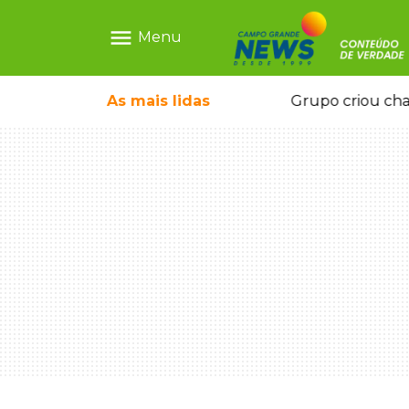
menu
Menu
icape deixou 4 mortos e 8 feridos
As mais
lidas
Grupo criou cha