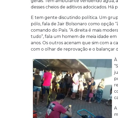
gerais. Tem ambulante vendendo água, 
desses cheios de aditivos adocicados. Há 
E tem gente discutindo política.
Um grupi
pólo
, fala de Jair
Bolsonaro
como opção “à
comando do País. “A direita é mais mode
tudo”, fala um homem de meia idade em a
anos. Os outros acenam que sim com a c
com o olhar de reprovação e o balançar
À
“
ju
p
r
c
ca
A
m