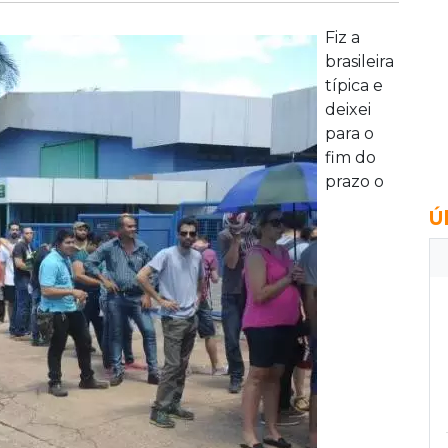
Fiz a
brasileira
típica e
deixei
para o
fim do
prazo o
Ú