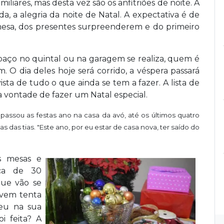
iliares, mas desta vez são os anfitriões de noite. A
a, a alegria da noite de Natal. A expectativa é de
 mesa, dos presentes surpreenderem e do primeiro
aço no quintal ou na garagem se realiza, quem é
em. O dia deles hoje será corrido, a véspera passará
sta de tudo o que ainda se tem a fazer. A lista de
a vontade de fazer um Natal especial.
 passou as festas ano na casa da avó, até os últimos quatro
s das tias. "Este ano, por eu estar de casa nova, ter saído do
s mesas e
rca de 30
que vão se
ovem tenta
ceu na sua
i feita? A