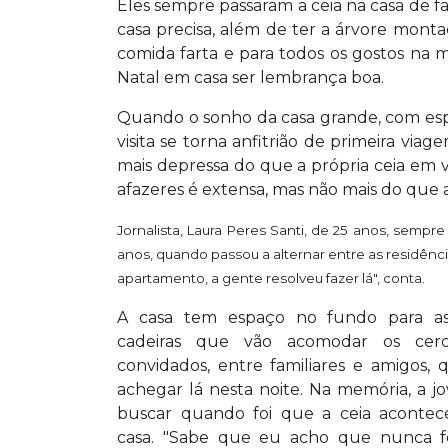
Eles sempre passaram a ceia na casa de fam
casa precisa, além de ter a árvore montad
comida farta e para todos os gostos na
Natal em casa ser lembrança boa.
Quando o sonho da casa grande, com esp
visita se torna anfitrião de primeira viag
mais depressa do que a própria ceia em vi
afazeres é extensa, mas não mais do que 
Jornalista, Laura Peres
Santi
, de 25 anos, sempre
anos, quando passou a alternar entre as residência
apartamento, a gente resolveu fazer lá", conta.
A casa tem espaço no fundo para a
cadeiras que vão acomodar os ce
convidados, entre familiares e amigos, 
achegar lá nesta noite. Na memória, a j
buscar quando foi que a ceia aconte
casa. "Sabe que eu acho que nunca fo