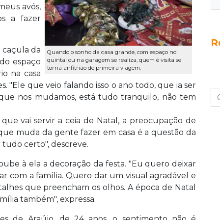
meus avós,
s a fazer
R
o caçula da
Quando o sonho da casa grande, com espaço no
quintal ou na garagem se realiza, quem é visita se
o do espaço
torna anfitrião de primeira viagem.
rio na casa
 "Ele que veio falando isso o ano todo, que ia ser
á que nos mudamos, está tudo tranquilo, não tem
ue vai servir a ceia de Natal, a preocupação de
 que muda da gente fazer em casa é a questão da
 tudo certo", descreve.
coube à ela a decoração da festa. "Eu quero deixar
ar com a família. Quero dar um visual agradável e
talhes que preencham os olhos. A época de Natal
amília também", expressa.
ves de Araújo, de 24 anos, o sentimento não é