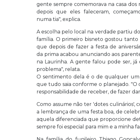
gente sempre comemorava na casa dos 
depois que eles faleceram, começamo
numa tia", explica.
A escolha pelo local na verdade partiu d
família. O primeiro bisneto gostou tant
que depois de fazer a festa de aniversá
da prima acabou anunciando aos parentes.
na Laurinha. A gente falou pode ser, j
problema", relata.
O sentimento dela é o de qualquer um q
que tudo saia conforme o planejado. "O
responsabilidade de receber, de fazer dar
Como assume não ter 'dotes culinários', 
a lembrança de uma festa boa, de celebr
aquela diferenciada que proporcione de
sempre foi especial para mim e a minha f
Na família do funileiro Thiago Gonçal