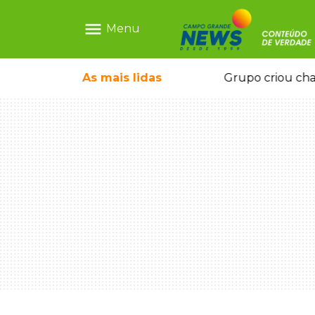
menu
Menu
icape deixou 4 mortos e 8 feridos
As mais
lidas
Grupo criou cha