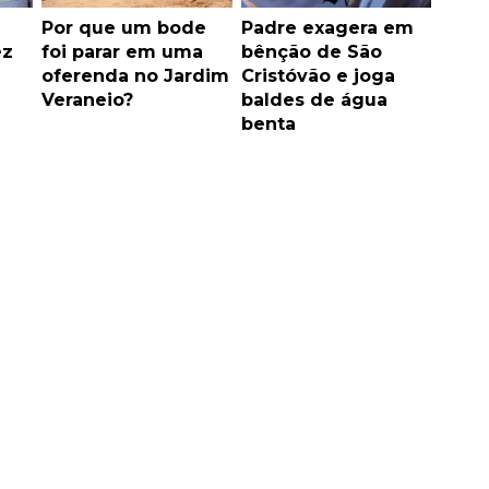
Por que um bode
Padre exagera em
ez
foi parar em uma
bênção de São
oferenda no Jardim
Cristóvão e joga
Veraneio?
baldes de água
benta