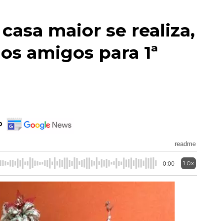
asa maior se realiza,
os amigos para 1ª
o
readme
1.0x
0:00