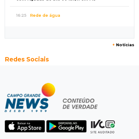
16:25
Rede de água
Juiz obriga condomínio da Capital a fazer
ligação de água na rede pública
+
Notícias
16:07
Mercado aquecido
Redes Sociais
Há vagas: obras da UFN3 mantêm ciclo de
contratações em Três Lagoas
15:47
Comportamento
Odilon Wagner se encanta em visita ao
Bioparque Pantanal: “deslumbrante”
15:25
Zona rural
Visitante encontra túmulo violado e ossos
expostos no Cemitério Três Barras