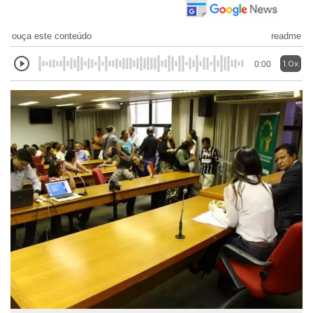
ouça este conteúdo
readme
1.0x
0:00