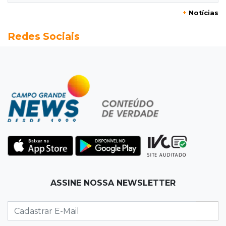
+
Notícias
11:24
Fiscalização
Redes Sociais
Assembleia e Câmara farão audiência sobre
limite de som em bares da Capital
11:18
Naviraí
Rapaz é executado a tiros após apostar R$ 31
mil em jogo de sinuca
11:16
Viu a Juju?
Procurada: Juju fugiu no bairro Tiradentes no
domingo de manhã
11:01
Operação Lívia
ASSINE NOSSA NEWSLETTER
Adolescente que morreu em desafio era
"escrava virtual", diz delegada