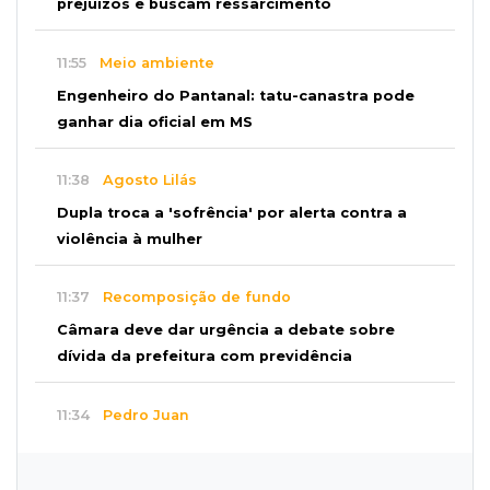
prejuízos e buscam ressarcimento
11:55
Meio ambiente
Engenheiro do Pantanal: tatu-canastra pode
ganhar dia oficial em MS
11:38
Agosto Lilás
Dupla troca a 'sofrência' por alerta contra a
violência à mulher
11:37
Recomposição de fundo
Câmara deve dar urgência a debate sobre
dívida da prefeitura com previdência
11:34
Pedro Juan
Polícia fecha laboratório clandestino de
emagrecedores e prende 2 brasileiros