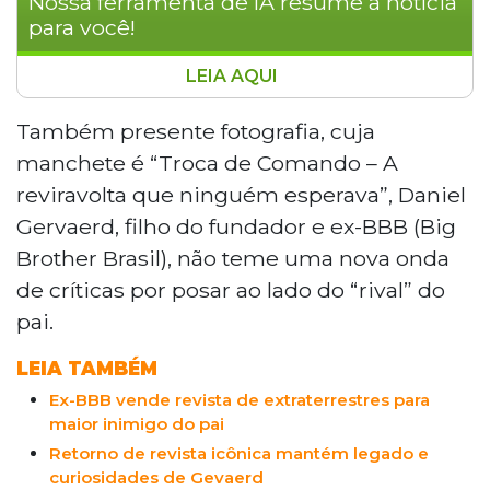
Nossa ferramenta de IA resume a notícia
para você!
LEIA AQUI
A Revista UFO, fundada em 1985 por
Ademar José Gevaerd, retorna às bancas
Também presente fotografia, cuja
em junho sob nova direção do Grupo
manchete é “Troca de Comando – A
Dakila, com Urandir Fernandes de Oliveira
reviravolta que ninguém esperava”, Daniel
na capa. Daniel Gevaerd, filho do
Gervaerd, filho do fundador e ex-BBB (Big
fundador, defende a fusão, citando
Brother Brasil), não teme uma nova onda
crescimento nas redes sociais e 10
milhões de visualizações no Instagram. A
de críticas por posar ao lado do “rival” do
publicação terá tiragem de 20 mil cópias
pai.
em português, inglês e espanhol,
custando R$ 30, com distribuição no
LEIA TAMBÉM
Brasil, Europa e Estados Unidos.
Ex-BBB vende revista de extraterrestres para
maior inimigo do pai
Retorno de revista icônica mantém legado e
curiosidades de Gevaerd