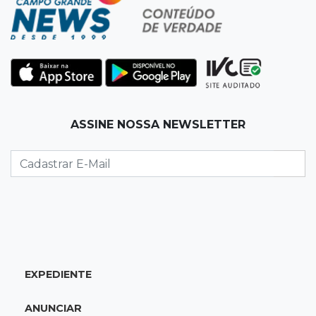
pra prefeitura
00:00
Em Campo Grande
Técnico de carnes e resgatista são destaques
entre vagas abertas nesta 5ª
QUARTA, 05 DE AGOSTO
ASSINE NOSSA NEWSLETTER
23:55
Vídeo
Chamas altas avançam sobre área de mata em
Chapadão do Sul
23:41
15ª Vara Cível
Pet shop vai indenizar tutor em R$ 5 mil por
vender Labrador "fake"
EXPEDIENTE
23:33
Juventude
ANUNCIAR
Time de MS vai enfrentar equipe gaúcha por