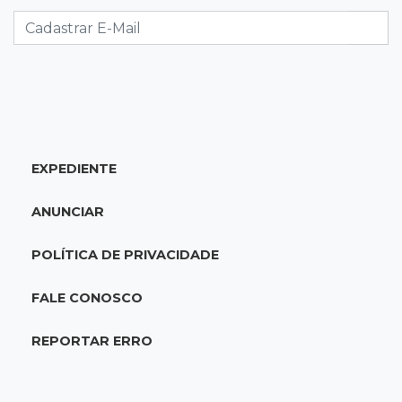
Caminhão tomba e trava trânsito após
acidente com F-1000 na Av. Heráclito
18:46
Futsal de base
Rodada de estreia da Copa Pelezinho soma 35
gols em quatro jogos
EXPEDIENTE
18:28
Concurso 3.042
Mega-Sena sorteia neste domingo prêmio
ANUNCIAR
acumulado em R$ 165 milhões
POLÍTICA DE PRIVACIDADE
18:05
Energia renovável
Produção de biodiesel cresce 32% em MS e
FALE CONOSCO
supera 31 milhões de litros
REPORTAR ERRO
17:44
100º caso
Suspeito de roubo morre ao reagir à