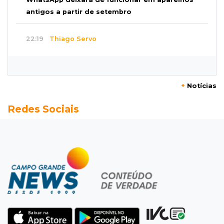
antigos a partir de setembro
22:19
Thiago Servo
Sertanejo desiste de ação de R$ 12 milhões
por pagar pensão sem ser pai
+
Notícias
21:50
Balcão de empregos
Redes Sociais
Semana vai começar com 909 novas
oportunidades de trabalho em 114 funções
21:31
Flagrante
Motorista atinge carro parado, perde
retrovisor e foge no Jardim Antártica
21:12
Entrevista
“Sinto que ela está por perto”, diz mãe de