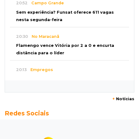
20:52
Campo Grande
Sem experiência? Funsat oferece 611 vagas
nesta segunda-feira
20:30
No Maracanã
Flamengo vence Vitória por 2 a 0 e encurta
distância para o líder
20:13
Empregos
Seleções em MS têm salários de até R$ 8,2 mil;
veja oportunidades
+
Notícias
19:50
Jardim Itatiaia
Redes Sociais
Vigia é amarrado durante roubo de carro e
dois caminhões em pátio
19:35
Bragança Paulista