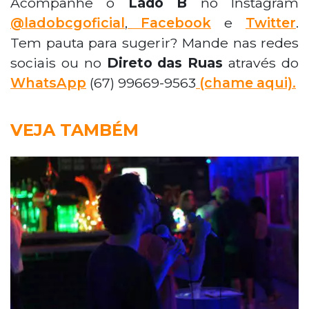
Acompanhe o
Lado B
no Instagram
@ladobcgoficial
,
Facebook
e
Twitter
.
Tem pauta para sugerir? Mande nas redes
sociais ou no
Direto das Ruas
através do
WhatsApp
(67) 99669-9563
(chame aqui).
VEJA TAMBÉM