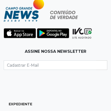
Corinthians vence Bragantino por 2 a 0 e sobe
para 7º no Brasileirão
19:12
Na Vila Belmiro
Athletico vence Santos por 2 a 0 e mantém 3º
lugar no Brasileirão
18:51
Oportunidades
ASSINE NOSSA NEWSLETTER
UEMS está com seleções para professores
com salários de até R$ 10,2 mil
18:33
Em 2022
Homem que ajudou a sequestrar bebê matou
adolescente atropelada no Amazonas
EXPEDIENTE
18:15
Nubank Parque