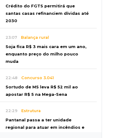
Crédito do FGTS permitirá que
santas casas refinanciem dívidas até
2030
23:07
Balança rural
Soja fica R$ 3 mais cara em um ano,
enquanto preço do milho pouco
muda
22:48
Concurso 3.041
Sortudo de MS leva R$ 52 mil ao
apostar R$ 5 na Mega-Sena
22:29
Estrutura
Pantanal passa a ter unidade
regional para atuar em incêndios e
desmate