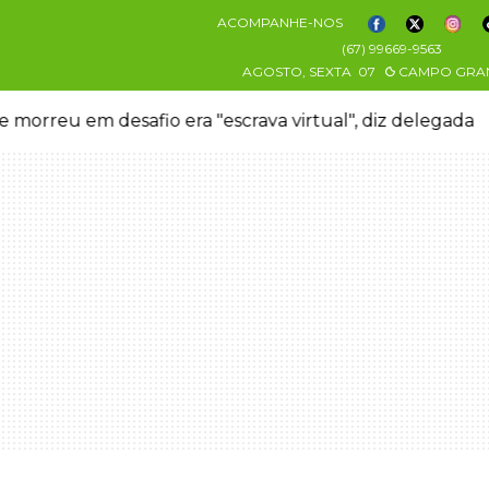
ACOMPANHE-NOS
(67) 99669-9563
AGOSTO, SEXTA
07
CAMPO GRA
 morreu em desafio era "escrava virtual", diz delegada