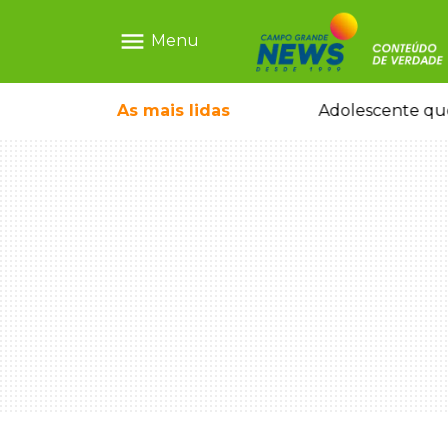
menu
Menu
durante temporal no interior
As mais
lidas
Adolescente que