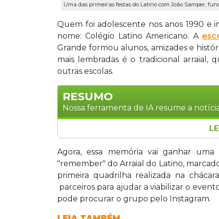
Uma das primeiras festas do Latino com João Samper, funda
Quem foi adolescente nos anos 1990 e i
nome: Colégio Latino Americano. A
esc
Grande formou alunos, amizades e histór
mais lembradas é o tradicional arraial,
outras escolas.
RESUMO
Nossa ferramenta de IA resume a notícia
LE
Ex-alunos do Colégio Latino America
"remember" do tradicional Arraial do La
Agora, essa memória vai ganhar uma 
30 anos da instituição. O evento ta
"remember" do Arraial do Latino, marca
Samper, que convive com Parkinson, e
primeira quadrilha realizada na cháca
seu tratamento. Informações pelo Inst
parceiros para ajudar a viabilizar o event
pode procurar o grupo pelo Instagram.
LEIA TAMBÉM