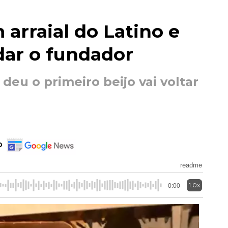
 arraial do Latino e
dar o fundador
deu o primeiro beijo vai voltar
o
readme
1.0x
0:00