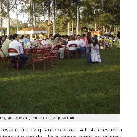
m grandes festas juninas (Foto: Arquivo Latino)
 essa memória quanto o arraial. A festa cresceu a