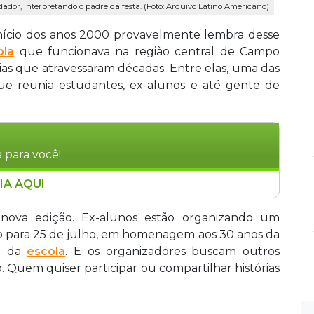
dor, interpretando o padre da festa. (Foto: Arquivo Latino Americano)
nício dos anos 2000 provavelmente lembra desse
ola
que funcionava na região central de Campo
ias que atravessaram décadas. Entre elas, uma das
 que reunia estudantes, ex-alunos e até gente de
 para você!
IA AQUI
no, em Campo Grande, organizam um
tino para o dia 25 de julho, em celebração aos
nova edição. Ex-alunos estão organizando um
mbém será uma homenagem ao fundador João
do para 25 de julho, em homenagem aos 30 anos da
 parte da renda arrecadada deve auxiliar em
ra da
escola
. E os organizadores buscam outros
agram @arraiadulatino.
o. Quem quiser participar ou compartilhar histórias