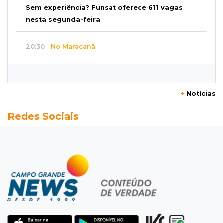
Sem experiência? Funsat oferece 611 vagas
nesta segunda-feira
20:30
No Maracanã
Flamengo vence Vitória por 2 a 0 e encurta
distância para o líder
+
Notícias
20:13
Empregos
Redes Sociais
Seleções em MS têm salários de até R$ 8,2 mil;
veja oportunidades
19:50
Jardim Itatiaia
Vigia é amarrado durante roubo de carro e
dois caminhões em pátio
19:35
Bragança Paulista
Corinthians vence Bragantino por 2 a 0 e sobe