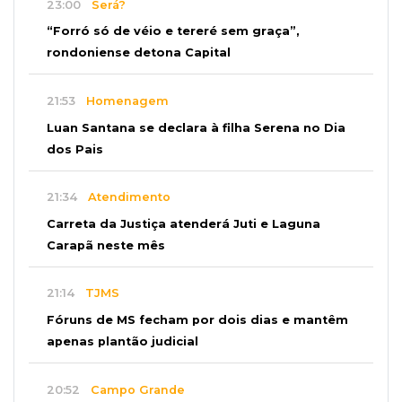
23:00
Será?
“Forró só de véio e tereré sem graça”,
rondoniense detona Capital
21:53
Homenagem
Luan Santana se declara à filha Serena no Dia
dos Pais
21:34
Atendimento
Carreta da Justiça atenderá Juti e Laguna
Carapã neste mês
21:14
TJMS
Fóruns de MS fecham por dois dias e mantêm
apenas plantão judicial
20:52
Campo Grande