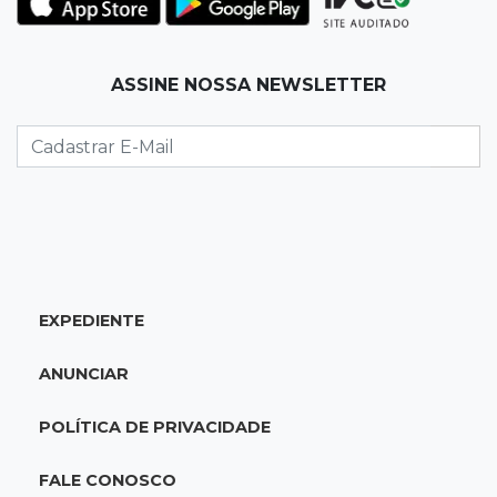
para 7º no Brasileirão
19:12
Na Vila Belmiro
ASSINE NOSSA NEWSLETTER
Athletico vence Santos por 2 a 0 e mantém 3º
lugar no Brasileirão
18:51
Oportunidades
UEMS está com seleções para professores
com salários de até R$ 10,2 mil
EXPEDIENTE
18:33
Em 2022
Homem que ajudou a sequestrar bebê matou
ANUNCIAR
adolescente atropelada no Amazonas
POLÍTICA DE PRIVACIDADE
18:15
Nubank Parque
Palmeiras e Inter ficam no 0 a 0 pela 22ª
FALE CONOSCO