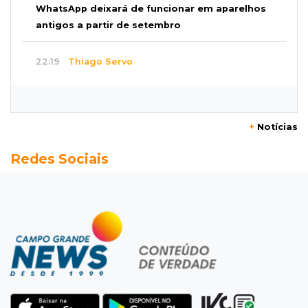
WhatsApp deixará de funcionar em aparelhos
antigos a partir de setembro
22:19
Thiago Servo
Sertanejo desiste de ação de R$ 12 milhões
por pagar pensão sem ser pai
+
Notícias
21:50
Balcão de empregos
Redes Sociais
Semana vai começar com 909 novas
oportunidades de trabalho em 114 funções
21:31
Flagrante
Motorista atinge carro parado, perde
retrovisor e foge no Jardim Antártica
21:12
Entrevista
“Sinto que ela está por perto”, diz mãe de