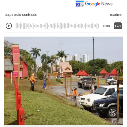
ouça este conteúdo
readme
1.0x
0:00