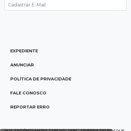
Recém-nascida desaparecida foi entregue
para pagar dívida do pai com facção
13:08
Investigação
Filha denuncia coronel da reserva da PM por
estupros desde infância
EXPEDIENTE
13:00
Artigos
ANUNCIAR
Profissionais da Educação: aqueles que fazem
da escola um lugar de transformação
POLÍTICA DE PRIVACIDADE
12:54
Combustíveis
FALE CONOSCO
Venda de diesel em MS bate recorde no
primeiro semestre de 2026
REPORTAR ERRO
12:41
Podcast
Adolescente em Unei custa mais que
RUA ANTÔNIO MARIA COELHO, 4681 - VIVENDA DO BOSQUE