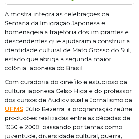
A Semana do Cinema Japonês começa
nesta segunda-feira (15) no Museu da
A mostra integra as celebrações da
Imagem e do Som de Mato Grosso do
Semana da Imigração Japonesa e
Sul, em Campo Grande, com sessões
homenageia a trajetória dos imigrantes e
gratuitas e debates. Até quinta-feira (18),
descendentes que ajudaram a construir a
serão exibidos quatro filmes produzidos
identidade cultural de Mato Grosso do Sul,
entre as décadas de 1950 e 2000. A
mostra integra as celebrações da Semana
estado que abriga a segunda maior
da Imigração Japonesa e homenageia
colônia japonesa do Brasil.
imigrantes que ajudaram a construir a
identidade cultural do estado, que abriga
Com curadoria do cinéfilo e estudioso da
a segunda maior colônia japonesa do
cultura japonesa Celso Higa e do professor
Brasil.
dos cursos de Audiovisual e Jornalismo da
UFMS
, Júlio Bezerra, a programação reúne
produções realizadas entre as décadas de
1950 e 2000, passando por temas como
juventude, diversidade cultural, guerra,