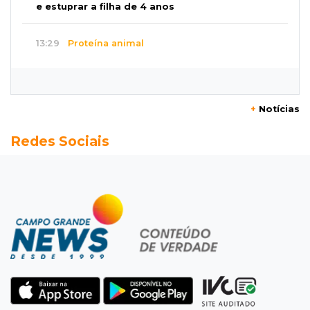
e estuprar a filha de 4 anos
13:29
Proteína animal
Indústria frigorífica dobra empregos e
multiplica por 12 receita das exportações
+
Notícias
13:13
Balança comercial
Redes Sociais
Exportações de Campo Grande batem
recorde, o maior superávit em 29 anos
13:06
Adolescente apreendido
Menino de 11 anos queimado pode precisar de
hemodiálise; "só os pés escaparam"
12:57
17 votos
Câmara derruba veto e garante consulta
simplificada a salários de servidores