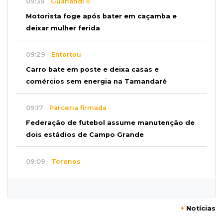
09:39
Guanandi II
Motorista foge após bater em caçamba e
deixar mulher ferida
09:29
Entortou
Carro bate em poste e deixa casas e
comércios sem energia na Tamandaré
09:17
Parceria firmada
Federação de futebol assume manutenção de
dois estádios de Campo Grande
09:09
Terenos
Homem morre e três ficam feridos em
capotamento em rodovia
+
Notícias
08:51
Ponta Porã