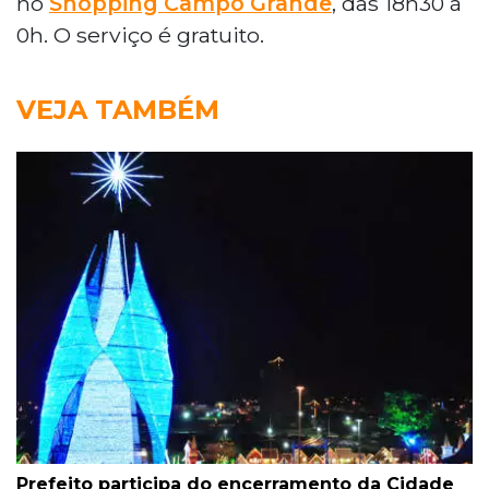
no
Shopping Campo Grande
, das 18h30 à
0h. O serviço é gratuito.
VEJA TAMBÉM
Prefeito participa do encerramento da Cidade