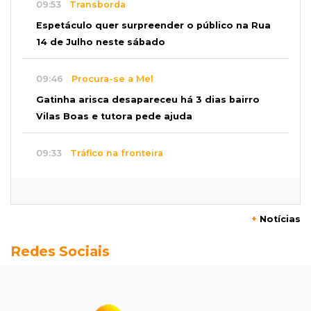
09:53
Transborda
Espetáculo quer surpreender o público na Rua
14 de Julho neste sábado
09:46
Procura-se a Mel
Gatinha arisca desapareceu há 3 dias bairro
Vilas Boas e tutora pede ajuda
09:33
Tráfico na fronteira
Juiz decreta preventiva de pai e filho flagrados
com 420 quilos de cocaína
+
Notícias
09:23
Dominguinho
Redes Sociais
Artesanato de MS entra em nova etapa da
turnê de João Gomes
09:15
Atenção