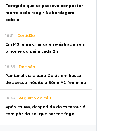
Foragido que se passava por pastor
morre após reagir à abordagem
policial
18:51
Certidão
Em MS, uma criança é registrada sem
o nome do pai a cada 2h
18:36
Decisão
Pantanal viaja para Goiás em busca
de acesso inédito à Série A2 feminina
18:33
Registro do céu
Após chuva, despedida do "sextou" é
com pôr do sol que parece fogo
18:13
Nacional