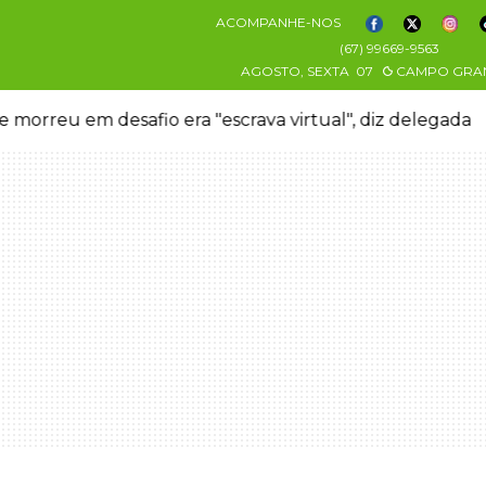
ACOMPANHE-NOS
(67) 99669-9563
AGOSTO, SEXTA
07
CAMPO GRA
 morreu em desafio era "escrava virtual", diz delegada