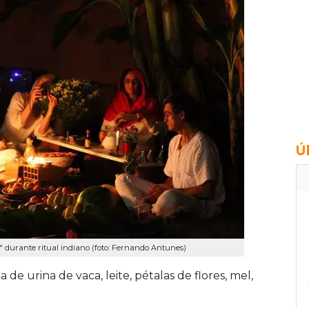
Ú
" durante ritual indiano (foto: Fernando Antunes)
e urina de vaca, leite, pétalas de flores, mel,