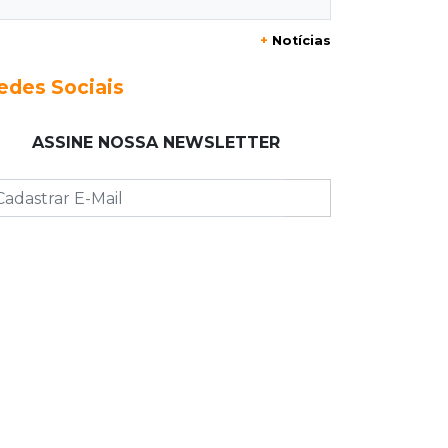
Alerta em celulares mobiliza buscas
+
Notícias
por bebê
edes Sociais
17:58
Redução
Pantanal reduz desmatamento em
ASSINE NOSSA NEWSLETTER
65% e Cerrado tem queda de 11,5%
17:45
Em Corumbá
Ex-vereador preso começa briga
durante banho de sol e leva socos de
detento
17:31
Dourados
Vídeo mostra jovem sendo
executado com tiro na cabeça em
loja do pai