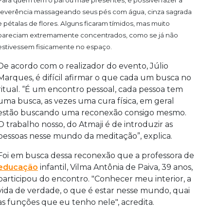
Para quem tem o pai ou mãe presentes, é possível fazer a
reverência massageando seus pés com água, cinza sagrada
e pétalas de flores. Alguns ficaram tímidos, mas muito
pareciam extremamente concentrados, como se já não
estivessem fisicamente no espaço.
De acordo com o realizador do evento, Júlio
Marques, é difícil afirmar o que cada um busca no
ritual. “É um encontro pessoal, cada pessoa tem
uma busca, as vezes uma cura física, em geral
estão buscando uma reconexão consigo mesmo.
O trabalho nosso, do Atmaji é de introduzir as
pessoas nesse mundo da meditação”, explica.
Foi em busca dessa reconexão que a professora de
educação
infantil, Vilma Antônia de Paiva, 39 anos,
participou do encontro. "Conhecer meu interior, a
vida de verdade, o que é estar nesse mundo, quai
as funções que eu tenho nele", acredita.