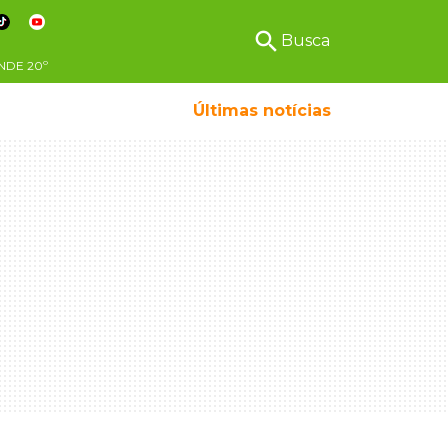
search
Busca
NDE
20º
Últimas notícias