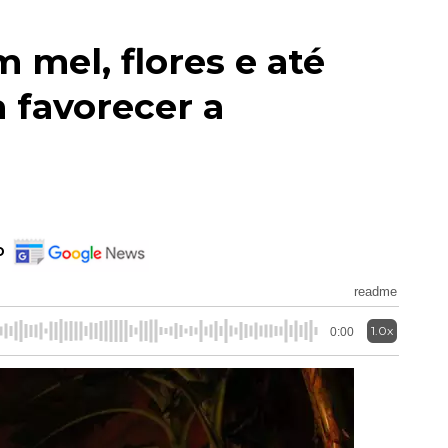
 mel, flores e até
a favorecer a
o
readme
1.0x
0:00