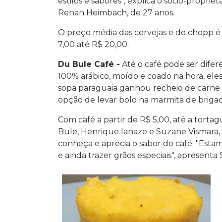
estilos e sabores", explica o sócio-proprietá
Renan Heimbach, de 27 anos.
O preço média das cervejas e do chopp é
7,00 até R$ 20,00.
Du Bule Café -
Até o café pode ser difere
100% arábico, moído e coado na hora, ele
sopa paraguaia ganhou recheio de carne s
opção de levar bolo na marmita de brigad
Com café a partir de R$ 5,00, até a tortag
Bule, Henrique Ianaze e Suzane Vismar
conheça e aprecia o sabor do café. "Esta
e ainda trazer grãos especiais", apresenta