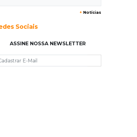
20:29
Pedro Gomes
+
Notícias
Jovem morre baleado e suspeita
envolve disputa entre facções rivais
edes Sociais
20:01
Futebol feminino
ASSINE NOSSA NEWSLETTER
Pantanal treina em Goiânia antes de
jogo que vale acesso inédito à Série
A2
19:44
Campeonato Brasileiro
Remo busca empate com Atlético-MG
e segue na zona de rebaixamento
19:27
Caso Ayla
Defesa diz que preso suspeito de
sequestro só emprestou casa a
conhecido