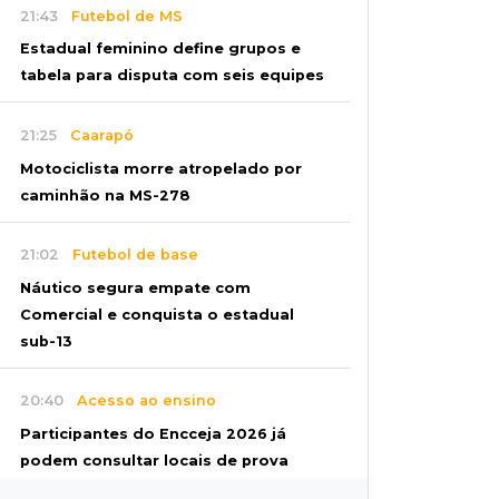
21:43
Futebol de MS
Estadual feminino define grupos e
tabela para disputa com seis equipes
21:25
Caarapó
Motociclista morre atropelado por
caminhão na MS-278
21:02
Futebol de base
Náutico segura empate com
Comercial e conquista o estadual
sub-13
20:40
Acesso ao ensino
Participantes do Encceja 2026 já
podem consultar locais de prova