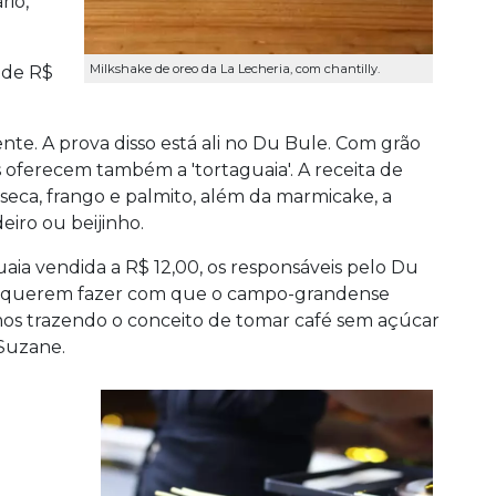
rio,
Milkshake de oreo da La Lecheria, com chantilly.
 de R$
nte. A prova disso está ali no Du Bule. Com grão
s oferecem também a 'tortaguaia'. A receita de
eca, frango e palmito, além da marmicake, a
eiro ou beijinho.
uaia vendida a R$ 12,00, os responsáveis pelo Du
a, querem fazer com que o campo-grandense
mos trazendo o conceito de tomar café sem açúcar
 Suzane.