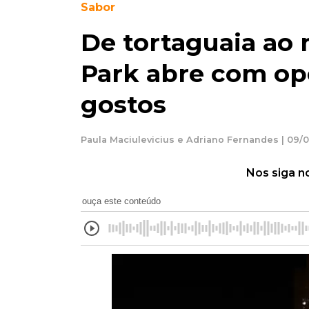
Sabor
De tortaguaia ao 
Park abre com op
gostos
Paula Maciulevicius e Adriano Fernandes | 09/0
Nos siga n
ouça este conteúdo