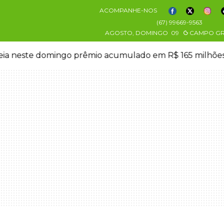
ACOMPANHE-NOS
(67) 99669-9563
AGOSTO, DOMINGO
09
CAMPO G
eia neste domingo prêmio acumulado em R$ 165 milhõe