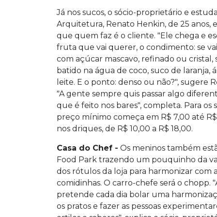
Já nos sucos, o sócio-proprietário e estud
Arquitetura, Renato Henkin, de 25 anos, e
que quem faz é o cliente. "Ele chega e es
fruta que vai querer, o condimento: se va
com açúcar mascavo, refinado ou cristal,
batido na água de coco, suco de laranja,
leite. E o ponto: denso ou não?", sugere 
"A gente sempre quis passar algo diferen
que é feito nos bares", completa. Para os 
preço mínimo começa em R$ 7,00 até R$ 
nos driques, de R$ 10,00 a R$ 18,00.
Casa do Chef -
Os meninos também est
Food Park trazendo um pouquinho da v
dos rótulos da loja para harmonizar com 
comidinhas. O carro-chefe será o chopp. 
pretende cada dia bolar uma harmoniza
os pratos e fazer as pessoas experimenta