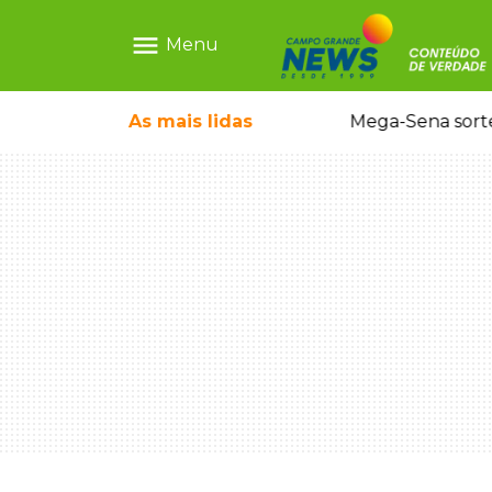
menu
Menu
rrada antes de bebê desaparecer
As mais
lidas
Mega-Sena sort