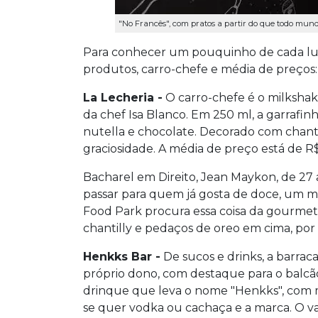
"No Francês", com pratos a partir do que todo mund
Para conhecer um pouquinho de cada lu
produtos, carro-chefe e média de preços:
La Lecheria -
O carro-chefe é o milkshak
da chef Isa Blanco. Em 250 ml, a garrafinh
nutella e chocolate. Decorado com chanti
graciosidade. A média de preço está de R$
Bacharel em Direito, Jean Maykon, de 27 
passar para quem já gosta de doce, um m
Food Park procura essa coisa da gourmeti
chantilly e pedaços de oreo em cima, por
Henkks Bar -
De sucos e drinks, a barrac
próprio dono, com destaque para o balcão
drinque que leva o nome "Henkks", com me
se quer vodka ou cachaça e a marca. O val