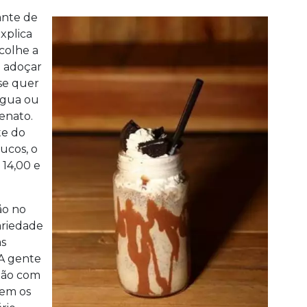
ante de
xplica
colhe a
i adoçar
 se quer
 água ou
Renato.
te do
sucos, o
14,00 e
ão no
ariedade
as
"A gente
ção com
rem os