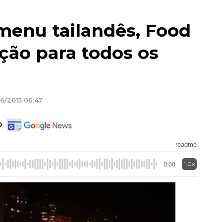
menu tailandês, Food
ção para todos os
6/2015 06:47
o
readme
1.0x
0:00