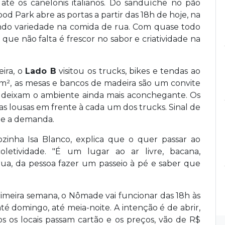
até os canelonis italianos. Do sanduíche no pão
d Park abre as portas a partir das 18h de hoje, na
ndo variedade na comida de rua. Com quase todo
ue não falta é frescor no sabor e criatividade na
ira, o
Lado B
visitou os trucks, bikes e tendas ao
m², as mesas e bancos de madeira são um convite
es deixam o ambiente ainda mais aconchegante. Os
nas lousas em frente à cada um dos trucks. Sinal de
me a demanda.
ozinha Isa Blanco, explica que o quer passar ao
letividade. "É um lugar ao ar livre, bacana,
rua, da pessoa fazer um passeio à pé e saber que
imeira semana, o Nômade vai funcionar das 18h às
té domingo, até meia-noite. A intenção é de abrir,
os os locais passam cartão e os preços, vão de R$