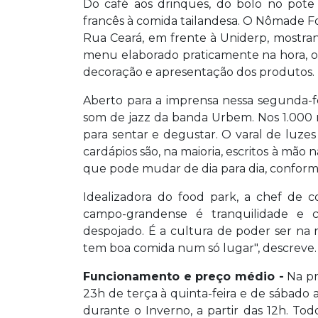
Do café aos drinques, do bolo no pote 
francês à comida tailandesa. O Nômade Foo
Rua Ceará, em frente à Uniderp, mostra
menu elaborado praticamente na hora, o q
decoração e apresentação dos produtos.
Aberto para a imprensa nessa segunda-fe
som de jazz da banda Urbem. Nos 1.000 
para sentar e degustar. O varal de luz
cardápios são, na maioria, escritos à mão 
que pode mudar de dia para dia, confor
Idealizadora do food park, a chef de c
campo-grandense é tranquilidade e co
despojado. É a cultura de poder ser na 
tem boa comida num só lugar", descreve.
Funcionamento e preço médio -
Na pr
23h de terça à quinta-feira e de sábado a
durante o Inverno, a partir das 12h. Tod