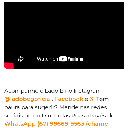
Acompanhe o Lado B no Instagram
@ladobcgoficial
,
Facebook
e
X
. Tem
pauta para sugerir? Mande nas redes
sociais ou no Direto das Ruas através do
WhatsApp (67) 99669-9563 (chame