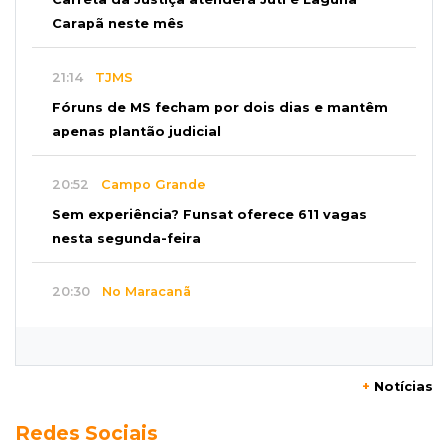
Carapã neste mês
21:14
TJMS
Fóruns de MS fecham por dois dias e mantêm
apenas plantão judicial
20:52
Campo Grande
Sem experiência? Funsat oferece 611 vagas
nesta segunda-feira
20:30
No Maracanã
Flamengo vence Vitória por 2 a 0 e encurta
distância para o líder
+
Notícias
20:13
Empregos
Redes Sociais
Seleções em MS têm salários de até R$ 8,2 mil;