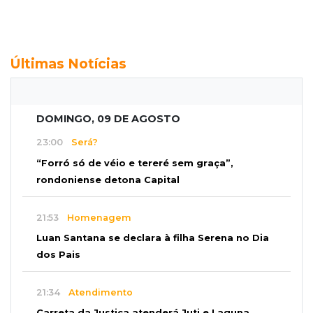
Últimas Notícias
DOMINGO, 09 DE AGOSTO
23:00
Será?
“Forró só de véio e tereré sem graça”,
rondoniense detona Capital
21:53
Homenagem
Luan Santana se declara à filha Serena no Dia
dos Pais
21:34
Atendimento
Carreta da Justiça atenderá Juti e Laguna