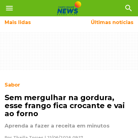
menu
search
Mais
lidas
Últimas notícias
Sabor
Sem mergulhar na gordura,
esse frango fica crocante e vai
ao forno
Aprenda a fazer a receita em minutos
Por Thailla Torres | 21/06/2026 09:17