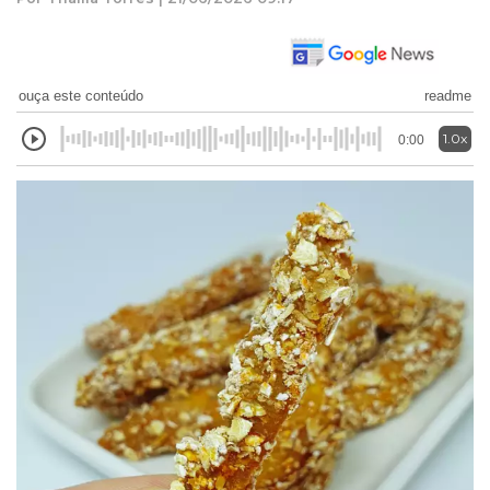
ouça este conteúdo
readme
1.0x
0:00