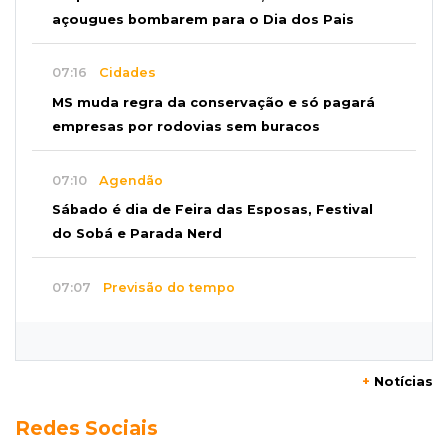
açougues bombarem para o Dia dos Pais
07:16
Cidades
MS muda regra da conservação e só pagará
empresas por rodovias sem buracos
07:10
Agendão
Sábado é dia de Feira das Esposas, Festival
do Sobá e Parada Nerd
07:07
Previsão do tempo
Sábado será de calor intenso e alerta de
vendaval em Mato Grosso do Sul
+
Notícias
07:07
Narcotráfico
Redes Sociais
O escudo da fronteira: polícia está travando