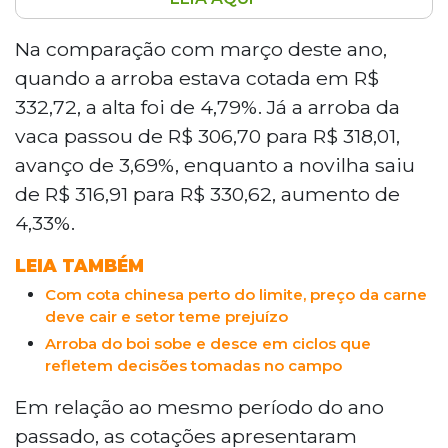
A arroba do boi gordo em Mato Grosso do
Sul atingiu R$ 348,65 em abril de 2026,
Na comparação com março deste ano,
maior valor nominal da série histórica do
quando a arroba estava cotada em R$
Sistema Famasul, alta de 4,79% em
332,72, a alta foi de 4,79%. Já a arroba da
relação a março. No comparativo anual, a
vaca passou de R$ 306,70 para R$ 318,01,
valorização foi de 11%. Para maio,
avanço de 3,69%, enquanto a novilha saiu
consultorias preveem acomodação ou
leve recuo nos preços, devido ao
de R$ 316,91 para R$ 330,62, aumento de
aumento da oferta de animais e ao
4,33%.
enfraquecimento do consumo doméstico
de carne bovina.
LEIA TAMBÉM
Com cota chinesa perto do limite, preço da carne
deve cair e setor teme prejuízo
Arroba do boi sobe e desce em ciclos que
refletem decisões tomadas no campo
Em relação ao mesmo período do ano
passado, as cotações apresentaram