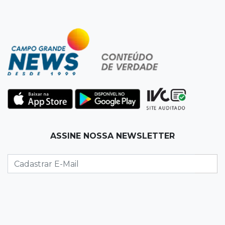
avanço das organizações criminosas
07:01
Editorial
Equidade salarial não deveria depender da lei,
mas de princípios
07:00
Jogo Aberto
Jogo
06:55
Artigos
ASSINE NOSSA NEWSLETTER
O velho e o mar
SEXTA, 07 DE AGOSTO
23:54
Redução
Pantanal reduz desmatamento em 65% e
Cerrado tem queda de 11,5%