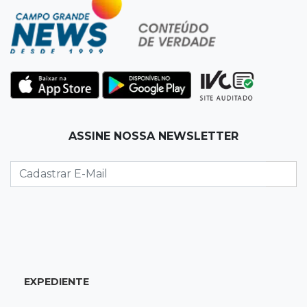
23:41
15ª Vara Cível
Pet shop vai indenizar tutor em R$ 5 mil por
vender Labrador "fake"
23:33
Juventude
Time de MS vai enfrentar equipe gaúcha por
ida à final da copa de futsal
ASSINE NOSSA NEWSLETTER
23:21
Los Angeles
Denúncia leva ao resgate de irmãos deixados
sozinhos em casa trancada
23:17
Clima
Defesa Civil alerta MS por possível formação
de "ciclone bomba"
EXPEDIENTE
23:00
Ideb