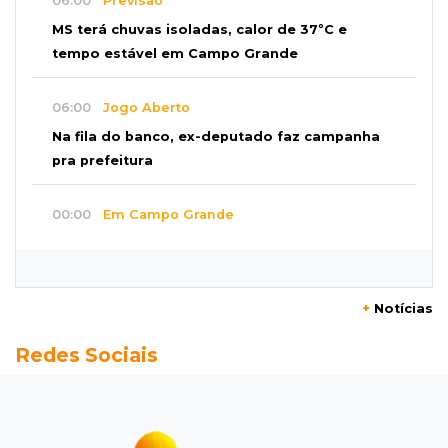
06:00
Previsão
MS terá chuvas isoladas, calor de 37ºC e
tempo estável em Campo Grande
06:00
Jogo Aberto
Na fila do banco, ex-deputado faz campanha
pra prefeitura
00:00
Em Campo Grande
Técnico de carnes e resgatista são destaques
entre vagas abertas nesta 5ª
+
Notícias
QUARTA, 05 DE AGOSTO
23:55
Vídeo
Redes Sociais
Chamas altas avançam sobre área de mata em
Chapadão do Sul