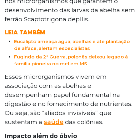
nos microrganismos que garantem o
obrigatórios de defensivos agrícolas, hoje
desenvolvimento das larvas da abelha sem
restritos a abelhas exóticas e inseticidas
ferrão Scaptotrigona depilis.
químicos.
LEIA TAMBÉM
Eucalipto ameaça água, abelhas e até plantação
de alface, alertam especialistas
Fugindo da 2ª Guerra, polonês deixou legado à
família pioneira no mel em MS
Esses microrganismos vivem em
associação com as abelhas e
desempenham papel fundamental na
digestão e no fornecimento de nutrientes.
Ou seja, são “aliados invisíveis” que
sustentam a
saúde
das colônias.
Impacto além do óbvio