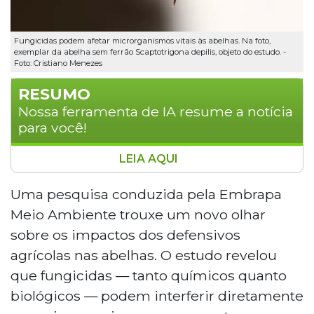
Fungicidas podem afetar microrganismos vitais às abelhas. Na foto,
exemplar da abelha sem ferrão Scaptotrigona depilis, objeto do estudo. -
Foto: Cristiano Menezes
RESUMO
Nossa ferramenta de IA resume a notícia
para você!
LEIA AQUI
Pesquisa da Embrapa Meio Ambiente revelou
que fungicidas químicos e biológicos afetam
Uma pesquisa conduzida pela Embrapa
microrganismos essenciais ao desenvolvimento
Meio Ambiente trouxe um novo olhar
de larvas da abelha sem ferrão Scaptotrigona
sobre os impactos dos defensivos
depilis. O fungicida químico bloqueou
agrícolas nas abelhas. O estudo revelou
totalmente a formação de esporos em
que fungicidas — tanto químicos quanto
concentrações acima de 2 g/L, enquanto o
biológico teve efeito variável. Cientistas
biológicos — podem interferir diretamente
defendem incluir espécies nativas nos testes