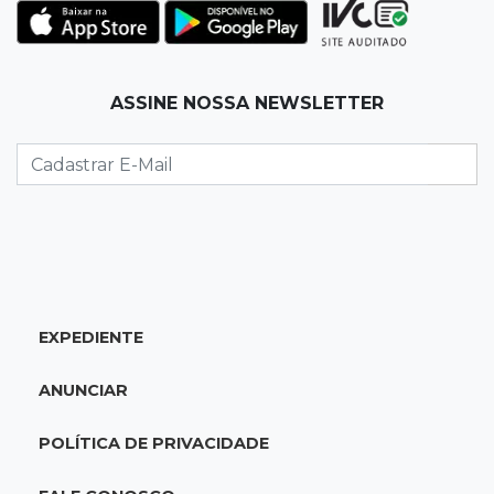
Após chuva, despedida do "sextou" é com pôr
do sol que parece fogo
18:13
Nacional
ASSINE NOSSA NEWSLETTER
Alerta em celulares mobiliza buscas por bebê
17:58
Redução
Pantanal reduz desmatamento em 65% e
Cerrado tem queda de 11,5%
17:45
Em Corumbá
EXPEDIENTE
Ex-vereador preso começa briga durante
banho de sol e leva socos de detento
ANUNCIAR
17:31
Dourados
POLÍTICA DE PRIVACIDADE
Vídeo mostra jovem sendo executado com
tiro na cabeça em loja do pai