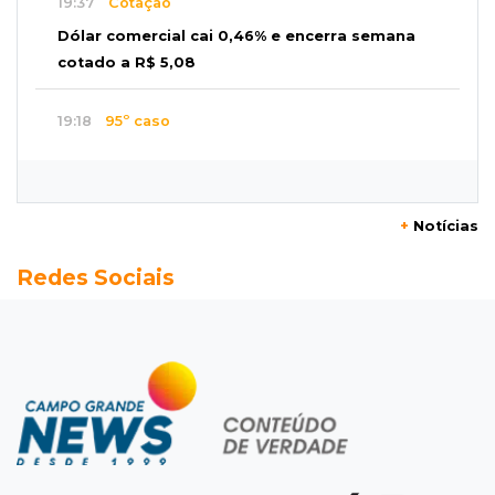
19:37
Cotação
Dólar comercial cai 0,46% e encerra semana
cotado a R$ 5,08
19:18
95º caso
Foragido que se passava por pastor morre
após reagir à abordagem policial
+
Notícias
18:51
Certidão
Redes Sociais
Em MS, uma criança é registrada sem o nome
do pai a cada 2h
18:36
Decisão
Pantanal viaja para Goiás em busca de acesso
inédito à Série A2 feminina
18:33
Registro do céu