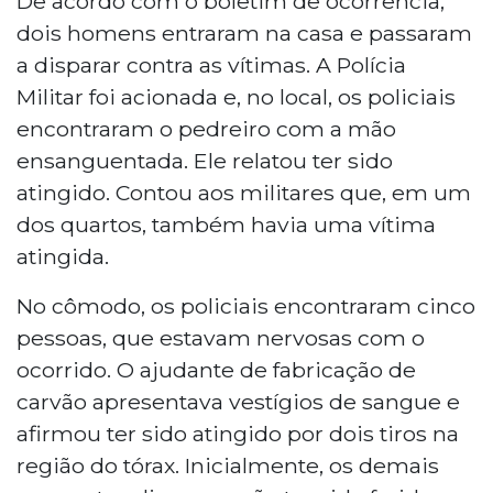
De acordo com o boletim de ocorrência,
Aparecida do Taboado, a 460 km de
dois homens entraram na casa e passaram
Campo Grande, na madrugada deste
a disparar contra as vítimas. A Polícia
sábado. Dois criminosos invadiram a casa,
Militar foi acionada e, no local, os policiais
onde havia sete pessoas, e efetuaram
encontraram o pedreiro com a mão
disparos. As vítimas receberam
atendimento médico. Imagens de
ensanguentada. Ele relatou ter sido
câmeras de segurança foram entregues à
atingido. Contou aos militares que, em um
polícia. Nenhum suspeito foi identificado
dos quartos, também havia uma vítima
ou preso até o momento.
atingida.
No cômodo, os policiais encontraram cinco
pessoas, que estavam nervosas com o
ocorrido. O ajudante de fabricação de
carvão apresentava vestígios de sangue e
afirmou ter sido atingido por dois tiros na
região do tórax. Inicialmente, os demais