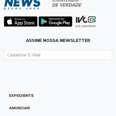
paraguaias sem registro
21:41
Nova Alvorada do Sul
Granizo danifica telhados e plantações
durante temporal no interior
ASSINE NOSSA NEWSLETTER
21:22
Agregado
Inter perde para o Corinthians mas avança às
quartas da Copa do Brasil
21:03
Futebol
Vitória goleia Athletico-PR por 4 a 0 e avança
às quartas da Copa do Brasil
EXPEDIENTE
20:44
94º caso
ANUNCIAR
Foragido por roubo morre baleado em
confronto com policiais militares