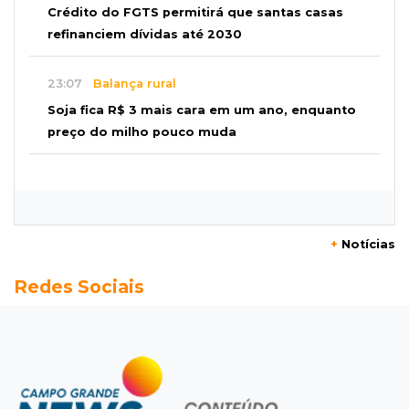
Crédito do FGTS permitirá que santas casas
refinanciem dívidas até 2030
23:07
Balança rural
Soja fica R$ 3 mais cara em um ano, enquanto
preço do milho pouco muda
22:48
Concurso 3.041
Sortudo de MS leva R$ 52 mil ao apostar R$ 5
na Mega-Sena
+
Notícias
22:29
Estrutura
Redes Sociais
Pantanal passa a ter unidade regional para
atuar em incêndios e desmate
22:00
Emagrecedores
MS lidera procura digital por canetas