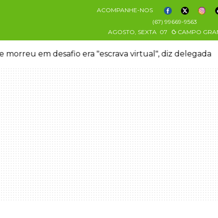
ACOMPANHE-NOS
(67) 99669-9563
AGOSTO, SEXTA
07
CAMPO GRA
 morreu em desafio era "escrava virtual", diz delegada