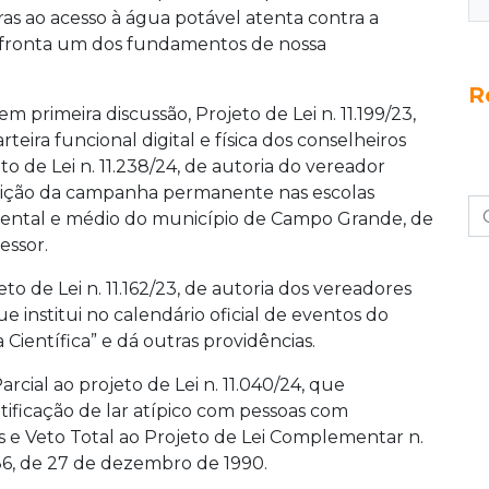
iras ao acesso à água potável atenta contra a
afronta um dos fundamentos de nossa
R
m primeira discussão, Projeto de Lei n. 11.199/23,
teira funcional digital e física dos conselheiros
to de Lei n. 11.238/24, de autoria do vereador
ituição da campanha permanente nas escolas
mental e médio do município de Campo Grande, de
essor.
o de Lei n. 11.162/23, de autoria dos vereadores
e institui no calendário oficial de eventos do
Científica” e dá outras providências.
arcial ao projeto de Lei n. 11.040/24, que
ificação de lar atípico com pessoas com
es e Veto Total ao Projeto de Lei Complementar n.
.786, de 27 de dezembro de 1990.