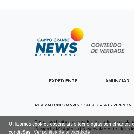
EXPEDIENTE
ANUNCIAR
RUA ANTÔNIO MARIA COELHO, 4681 - VIVENDA 
Todos os direitos reservados. As notícias veicula
Utilizamos cookies essenciais e tecnologias semelhantes 
Design by MV Agência | Desenvolvimento
Idalus I
condições.
Ver política de privacidade