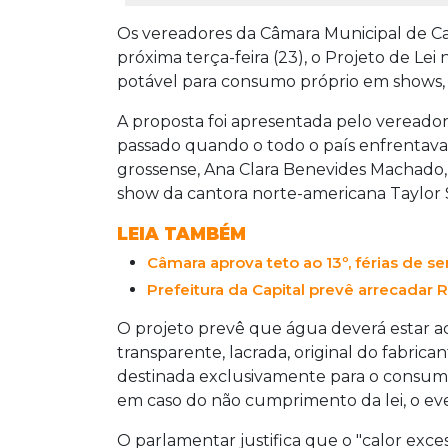
Os vereadores da Câmara Municipal de C
próxima terça-feira (23), o Projeto de Lei
potável para consumo próprio em shows, fe
A proposta foi apresentada pelo veread
passado quando o todo o país enfrentava
grossense, Ana Clara Benevides Machado,
show da cantora norte-americana Taylor Sw
LEIA TAMBÉM
Câmara aprova teto ao 13º, férias de s
Prefeitura da Capital prevê arrecadar 
O projeto prevê que água deverá estar 
transparente, lacrada, original do fabric
destinada exclusivamente para o consumo
em caso do não cumprimento da lei, o ev
O parlamentar justifica que o "calor exc