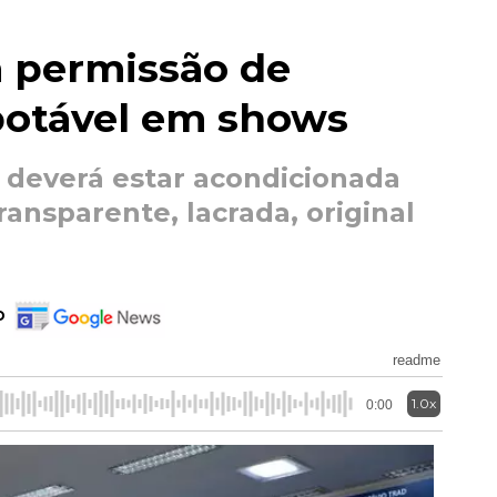
 permissão de
potável em shows
 deverá estar acondicionada
ansparente, lacrada, original
o
readme
1.0x
0:00