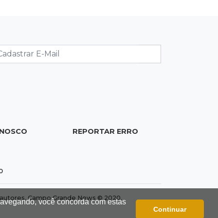
cães "fake" e até de animais doentes
16:47
Adoção especial
Cachorrinho que perdeu um olho
espera por novo lar no CCZ
16:30
Rio Anhanduí
Cágado surge na Ernesto Geisel e
motorista encara barranco para
ajudar
ONOSCO
REPORTAR ERRO
16:27
Indenização
Mulher que deu garrafada após briga
de trânsito vai ter que pagar R$ 5 mil
0
dos autores. Campo Grande News © 2020.
 navegando, você concorda com estas
Continuar