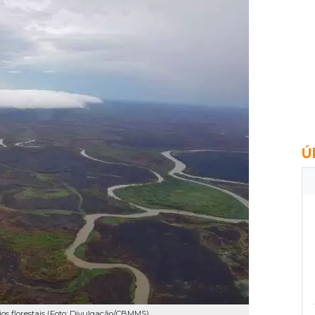
Ú
os florestais (Foto: Divulgação/CBMMS)