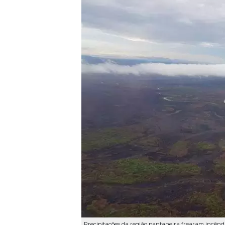
Precipitações da região pantaneira frearam incêndi