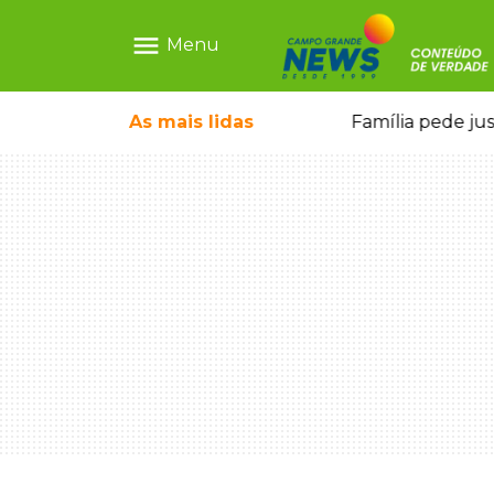
menu
Menu
o pai e morre a caminho do hospital
As mais
lidas
Família pede ju