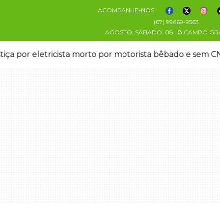
ACOMPANHE-NOS
(67) 99669-9563
AGOSTO, SÁBADO
08
CAMPO GR
stiça por eletricista morto por motorista bêbado e sem 