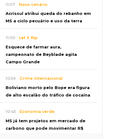
11:07
Novo cenário
Acrissul atribui queda do rebanho em
MS a ciclo pecuário e uso da terra
11:00
Let it Rip
Esquece de farmar aura,
campeonato de Beyblade agita
Campo Grande
10:56
Crime internacional
Boliviano morto pelo Bope era figura
de alto escalão do tráfico de cocaína
10:45
Economia verde
MS já tem projetos em mercado de
carbono que pode movimentar R$
2,36 bilhões