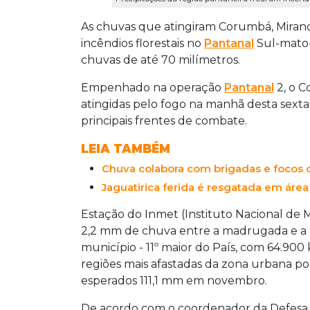
As chuvas que atingiram Corumbá, Miran
incêndios florestais no
Pantanal
Sul-mato-
chuvas de até 70 milímetros.
Empenhado na operação
Pantanal
2, o C
atingidas pelo fogo na manhã desta sexta
principais frentes de combate.
LEIA TAMBÉM
Chuva colabora com brigadas e focos
Jaguatirica ferida é resgatada em áre
Estação do Inmet (Instituto Nacional d
2,2 mm de chuva entre a madrugada e a 
município - 11º maior do País, com 64.90
regiões mais afastadas da zona urbana pode
esperados 111,1 mm em novembro.
De acordo com o coordenador da Defesa Ci