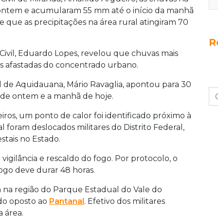
ontem e acumularam 55 mm até o início da manhã
de que as precipitações na área rural atingiram 70
R
Civil, Eduardo Lopes, revelou que chuvas mais
is afastadas do concentrado urbano.
l de Aquidauana, Mário Ravaglia, apontou para 30
 de ontem e a manhã de hoje.
os, um ponto de calor foi identificado próximo à
foram deslocados militares do Distrito Federal,
stais no Estado.
igilância e rescaldo do fogo. Por protocolo, o
ogo deve durar 48 horas.
na região do Parque Estadual do Vale do
ado oposto ao
Pantanal
. Efetivo dos militares
 área.