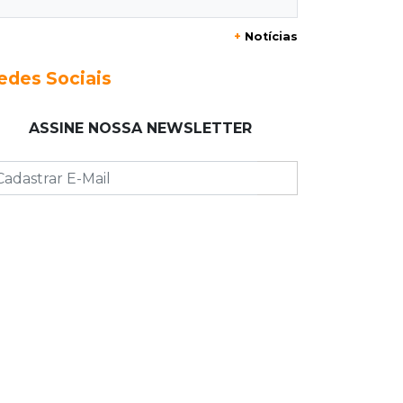
+
Notícias
10:33
Licenciamento ambiental
Governador quer que Imasul assuma
edes Sociais
licenciamento de rodovias da Rota
da Celulose
ASSINE NOSSA NEWSLETTER
10:25
Dourados
Após brilhar na Copa LNF, goleiro do
Juventude AG vai para futsal de
Portugal
10:13
TV News
Morte no trânsito e casamento de
bisavó são destaques da semana
10:05
19 viagens num dia
Fraude com cartão “torra” R$ 81 mil