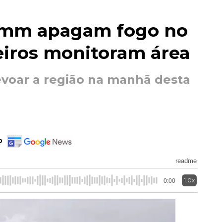
0 mm apagam fogo no
iros monitoram área
revoar a região na manhã desta
o
readme
1.0x
0:00