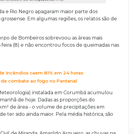
da e Rio Negro apagaram maior parte dos
grossense. Em algumas regiões, os relatos são de
orpo de Bombeiros sobrevoou as áreas mais
-feira (8) e não encontrou focos de queimadas nas
 de incêndios caem 81% em 24 horas
a de combate ao fogo no Pantanal
e Meteorologia) instalada em Corumbá acumulou
manhã de hoje. Dadas as proporções do
0 km² de área - o volume de precipitações em
 ter sido ainda maior. Pela média histórica, são
vil de Miranda, Amarildo Argueiro, as chuvas na