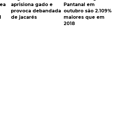
rea
aprisiona gado e
Pantanal em
provoca debandada
outubro são 2.109%
l
de jacarés
maiores que em
2018