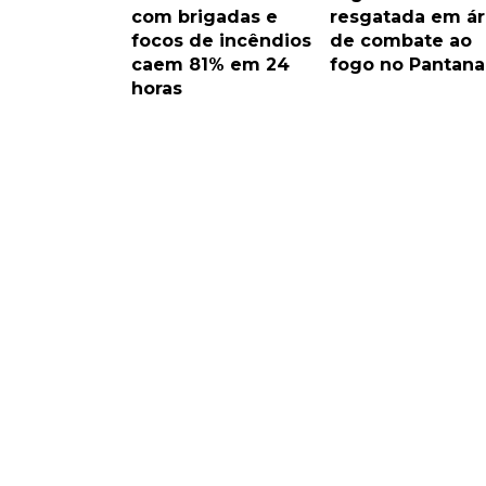
com brigadas e
resgatada em á
focos de incêndios
de combate ao
caem 81% em 24
fogo no Pantana
horas