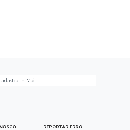
forte neblina
08:42
Agendão de jogos
Clássico carioca é destaque na
rodada do Brasileirão deste sábado
08:35
Já experimentou?
Ceviche de ponkan existe e pode
surpreender no sabor
08:29
Procura-se
Dócil e brincalhão, cachorrinho Dobi
desaparece no Centro de Campo
Grande
08:21
Jardim Noroeste
ONOSCO
REPORTAR ERRO
Homem invade casa pela janela e