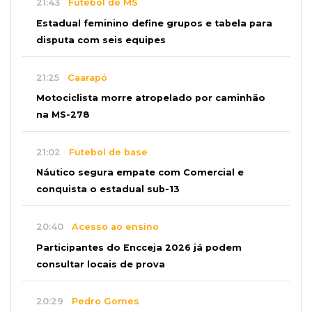
21:43
Futebol de MS
Estadual feminino define grupos e tabela para
disputa com seis equipes
21:25
Caarapó
Motociclista morre atropelado por caminhão
na MS-278
21:02
Futebol de base
Náutico segura empate com Comercial e
conquista o estadual sub-13
20:40
Acesso ao ensino
Participantes do Encceja 2026 já podem
consultar locais de prova
20:29
Pedro Gomes