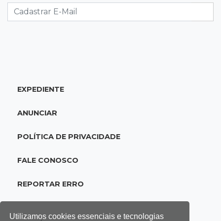
acidente com F-1000 na Av. Heráclito
18:46
Futsal de base
Rodada de estreia da Copa Pelezinho soma 35
gols em quatro jogos
EXPEDIENTE
18:28
Concurso 3.042
Mega-Sena sorteia neste domingo prêmio
ANUNCIAR
acumulado em R$ 165 milhões
POLÍTICA DE PRIVACIDADE
18:05
Energia renovável
Produção de biodiesel cresce 32% em MS e
FALE CONOSCO
supera 31 milhões de litros
REPORTAR ERRO
17:44
100º caso
Suspeito de roubo morre ao reagir à
Utilizamos cookies essenciais e tecnologias
abordagem policial no Noroeste