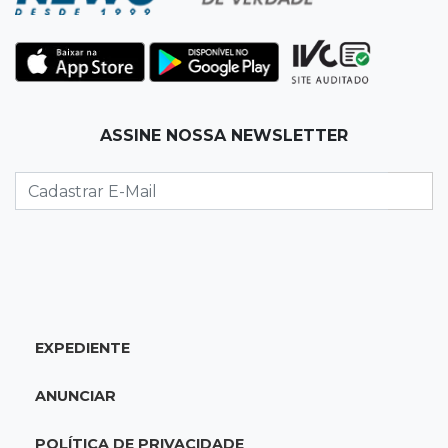
22:42
Resumão
Palmeiras e Vasco confirmam vagas nas
quartas da Copa do Brasil
ASSINE NOSSA NEWSLETTER
22:26
Eleições 2026
Eleitorado aprova teste da urna, mas diz que
colinha será "fundamental"
22:05
Sidrolândia
Briga termina com homem de 35 anos
assassinado a facadas
EXPEDIENTE
21:40
Ideb
ANUNCIAR
Escolas municipais lideram notas do Ensino
Fundamental em Campo Grande
POLÍTICA DE PRIVACIDADE