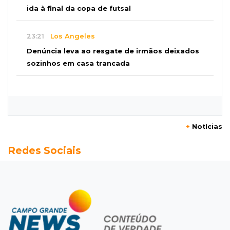
ida à final da copa de futsal
23:21
Los Angeles
Denúncia leva ao resgate de irmãos deixados
sozinhos em casa trancada
23:17
Clima
Defesa Civil recomenda atenção em MS com
formação de ciclone bomba
+
Notícias
23:00
Ideb
Redes Sociais
Entre escolas com nota divulgada, 3 estaduais
lideram o Ensino Médio na Capital
22:57
Chapadão do Sul
Homem é baleado após apontar revólver para
policiais militares