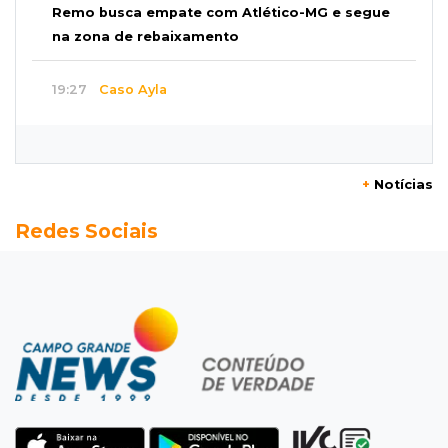
Remo busca empate com Atlético-MG e segue
na zona de rebaixamento
19:27
Caso Ayla
Defesa diz que preso suspeito de sequestro
só emprestou casa a conhecido
+
Notícias
19:02
Estrela do Sul
Redes Sociais
Caminhão tomba e trava trânsito após
acidente com F-1000 na Av. Heráclito
18:46
Futsal de base
Rodada de estreia da Copa Pelezinho soma 35
gols em quatro jogos
18:28
Concurso 3.042
Mega-Sena sorteia neste domingo prêmio