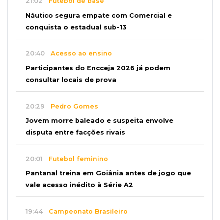
21:02
Futebol de base
Náutico segura empate com Comercial e
conquista o estadual sub-13
20:40
Acesso ao ensino
Participantes do Encceja 2026 já podem
consultar locais de prova
20:29
Pedro Gomes
Jovem morre baleado e suspeita envolve
disputa entre facções rivais
20:01
Futebol feminino
Pantanal treina em Goiânia antes de jogo que
vale acesso inédito à Série A2
19:44
Campeonato Brasileiro