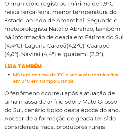
desta terça-feira em áreas rurais de Rio
O município registrou mínima de 1,9°C
Brilhante, com fina camada de gelo sobre
nesta terça-feira, menor temperatura do
vegetação e colchões próximos a
Estado, ao lado de Amambai. Segundo o
lavouras de milho. O fenômeno foi
meteorologista Natálio Abrahão, também
causado por massa de ar frio sobre Mato
há informação de geada em Fátima do Sul
Grosso do Sul. Produtores rurais
monitoram possíveis danos às culturas
(4,4°C), Laguna Carapã(4,2°C), Caarapó
sensíveis. A previsão indica aquecimento
(4,8°), Naviraí (4,4°) e Iguatemi (2,9°).
gradual a partir desta quarta-feira, com
redução do risco de novas geadas na
LEIA TAMBÉM
região.
MS tem mínima de 1°C e sensação térmica fica
em 3°C em Campo Grande
O fenômeno ocorreu após a atuação de
uma massa de ar frio sobre Mato Grosso
do Sul, cenário típico desta época do ano.
Apesar de a formação de geada ter sido
considerada fraca, produtores rurais