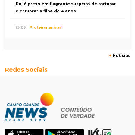
Pai é preso em flagrante suspeito de torturar
e estuprar a filha de 4 anos
13:29
Proteína animal
Indústria frigorífica dobra empregos e
multiplica por 12 receita das exportações
+
Notícias
13:13
Balança comercial
Redes Sociais
Exportações de Campo Grande batem
recorde, o maior superávit em 29 anos
13:06
Adolescente apreendido
Menino de 11 anos queimado pode precisar de
hemodiálise; "só os pés escaparam"
12:57
17 votos
Câmara derruba veto e garante consulta