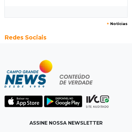
Ladário abre consulta para criação do Parque
Natural Pérola do Pantanal
+
Notícias
13:52
Corumbá
Redes Sociais
Pantaneiro que salvou fazenda com diques
vira personagem de livro
13:34
Operação Lívia
Discord é investigado por falha na proteção
de menores após morte de adolescente
13:33
Produção artesanal
MS chega a 25 cachaças registradas e amplia
número de produtores em 67%
13:12
Fraude eletrônica
ASSINE NOSSA NEWSLETTER
Idoso tem R$ 39,7 mil retirados da conta em