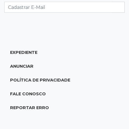
transferências misteriosas
13:00
Artigos
O crescimento descontrolado das big techs
12:55
Ventania
EXPEDIENTE
Árvore cai, bloqueia avenida e deixa comércio
sem energia em Campo Grande
ANUNCIAR
12:34
Fogo e fumaça
POLÍTICA DE PRIVACIDADE
"Foi mal": mulher coloca fogo em terreno e
causa incêndio no Santo Amaro
FALE CONOSCO
12:10
Direito
REPORTAR ERRO
Inteligência Artificial avança na advocacia e
encurta tarefas administrativas