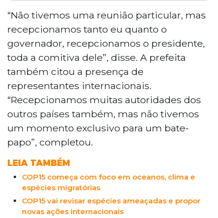
A prefeita de Campo Grande, Adriane
Lopes (PP), não conseguiu uma reunião
“Não tivemos uma reunião particular, mas
particular com o presidente Lula durante
recepcionamos tanto eu quanto o
a COP15, limitando-se ao contato
governador, recepcionamos o presidente,
institucional na recepção de autoridades.
toda a comitiva dele”, disse. A prefeita
Apesar disso, ela destacou a importância
também citou a presença de
do evento para a visibilidade da capital
sul-mato-grossense. A escolha de Campo
representantes internacionais.
Grande como sede da conferência, que
“Recepcionamos muitas autoridades dos
reúne representantes de mais de 130
outros países também, mas não tivemos
países, foi atribuída às políticas
um momento exclusivo para um bate-
ambientais da cidade. O município abriga
papo”, completou.
68 espécies de aves migratórias e
ostenta, pelo sétimo ano consecutivo, o
LEIA TAMBÉM
título de "Cidade Árvore do Mundo".
COP15 começa com foco em oceanos, clima e
espécies migratórias
COP15 vai revisar espécies ameaçadas e propor
novas ações internacionais