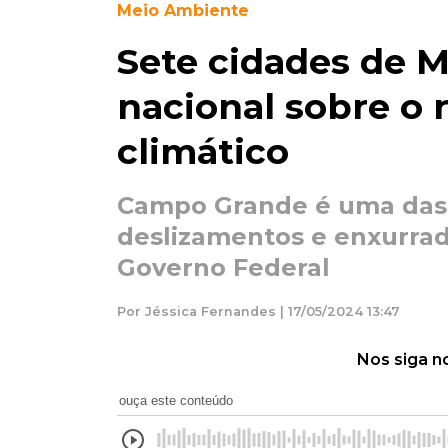
Meio Ambiente
Sete cidades de M
nacional sobre o 
climático
Campo Grande é uma das 
deslizamentos e enxurra
Governo Federal
Por Jéssica Fernandes | 17/05/2024 13:47
Nos siga n
ouça este conteúdo