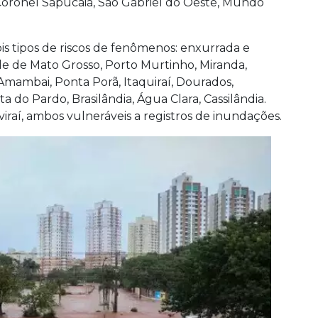
Coronel Sapucaia, São Gabriel do Oeste, Mundo
ois tipos de riscos de fenômenos: enxurrada e
de de Mato Grosso, Porto Murtinho, Miranda,
, Amambai, Ponta Porã, Itaquiraí, Dourados,
a do Pardo, Brasilândia, Água Clara, Cassilândia.
iraí, ambos vulneráveis a registros de inundações.