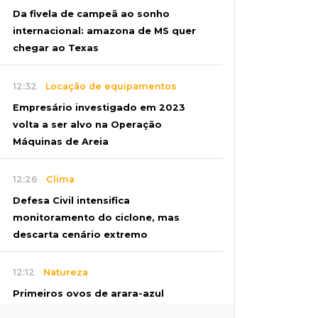
Da fivela de campeã ao sonho
internacional: amazona de MS quer
chegar ao Texas
12:32
Locação de equipamentos
Empresário investigado em 2023
volta a ser alvo na Operação
Máquinas de Areia
12:26
Clima
Defesa Civil intensifica
monitoramento do ciclone, mas
descarta cenário extremo
12:12
Natureza
Primeiros ovos de arara-azul
marcam início da temporada