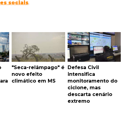
es sociais
.
o
"Seca-relâmpago" é
Defesa Civil
novo efeito
intensifica
ara
climático em MS
monitoramento do
ciclone, mas
descarta cenário
extremo