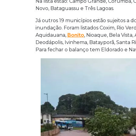
Na lista estão: Campo Grande, Corumbá, 
Novo, Bataguassu e Três Lagoas.
Já outros 19 municípios estão sujeitos a d
inundação. Foram listados Coxim, Rio Ver
Aquidauana,
Bonito
, Nioaque, Bela Vista
Deodápolis, Ivinhema, Batayporã, Santa Rit
Para fechar o balanço tem Eldorado e Nav