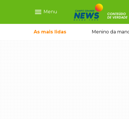
menu
Menu
ntre crianças brasileiras
As mais
lidas
Menino da mandi