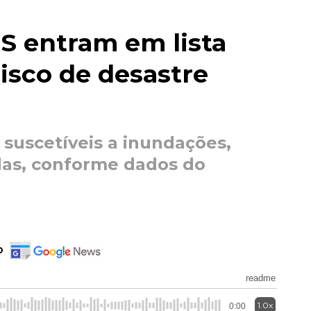
S entram em lista
risco de desastre
suscetíveis a inundações,
das, conforme dados do
o
readme
1.0x
0:00