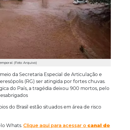
poral. (Foto: Arquivo)
io da Secretaria Especial de Articulação e
sópolis (RG) ser atingida por fortes chuvas.
ica do País, a tragédia deixou 900 mortos, pelo
desabrigados
ios do Brasil estão situados em área de risco
elo Whats.
Clique aqui para acessar o
canal do