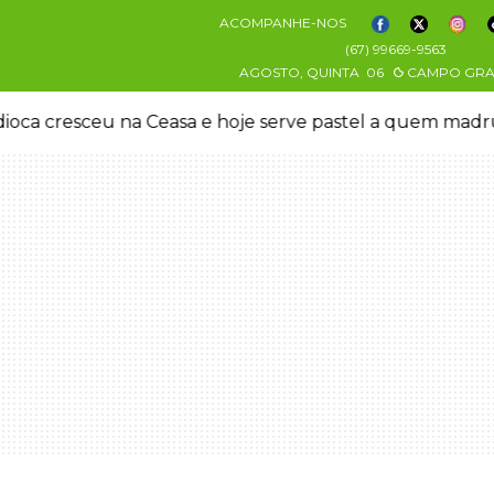
ACOMPANHE-NOS
(67) 99669-9563
AGOSTO, QUINTA
06
CAMPO GR
oca cresceu na Ceasa e hoje serve pastel a quem mad