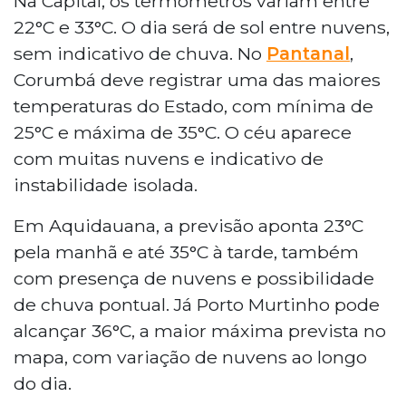
Na Capital, os termômetros variam entre
temperaturas elevadas em todas as
22°C e 33°C. O dia será de sol entre nuvens,
regiões. Porto Murtinho deve registrar a
sem indicativo de chuva. No
Pantanal
,
maior máxima do Estado, chegando aos
Corumbá deve registrar uma das maiores
36°C, enquanto na capital Campo Grande
temperaturas do Estado, com mínima de
os termômetros variam entre 22°C e 33°C.
No Pantanal, Corumbá apresenta
25°C e máxima de 35°C. O céu aparece
possibilidade de instabilidade isolada,
com muitas nuvens e indicativo de
com temperatura máxima de 35°C. Na
instabilidade isolada.
região Sul, Dourados alcança 35°C com
sol predominante, enquanto Ponta Porã
Em Aquidauana, a previsão aponta 23°C
registra temperaturas mais amenas, com
pela manhã e até 35°C à tarde, também
máxima de 32°C.
com presença de nuvens e possibilidade
de chuva pontual. Já Porto Murtinho pode
alcançar 36°C, a maior máxima prevista no
mapa, com variação de nuvens ao longo
do dia.