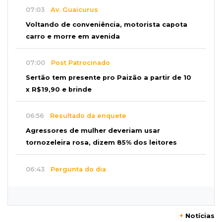
07:03
Av. Guaicurus
Voltando de conveniência, motorista capota
carro e morre em avenida
07:00
Post Patrocinado
Sertão tem presente pro Paizão a partir de 10
x R$19,90 e brinde
06:56
Resultado da enquete
Agressores de mulher deveriam usar
tornozeleira rosa, dizem 85% dos leitores
06:43
Pergunta do dia
20 anos da Lei Maria da Penha: o que ainda
precisa melhorar? Participe
+
Notícias