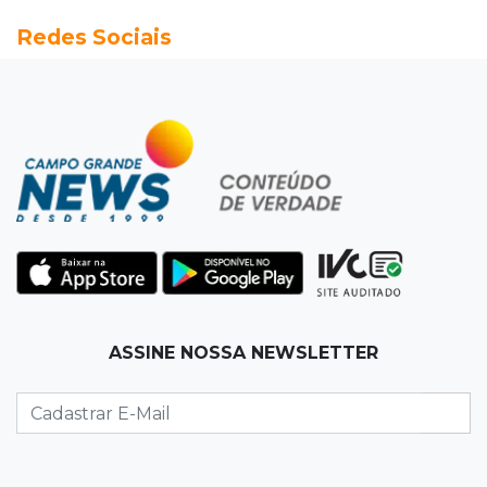
06:35
Eficiência na gestão
Redes Sociais
MP vai investigar adesão a programa de
transparência por prefeituras
06:30
Artigos
Quando as instituições viram estúdio
06:25
Dourados
Rapaz de 19 anos morre ao bater motocicleta
em caminhão estacionado
06:12
Previsão do tempo
ASSINE NOSSA NEWSLETTER
Instabilidade avança sobre MS nesta sexta e
nova frente fria chega no domingo
06:02
Editorial
As tragédias mostram que o maior perigo da