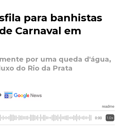
sfila para banhistas
de Carnaval em
amente por uma queda d'água,
uxo do Rio da Prata
o
readme
1.0x
0:00