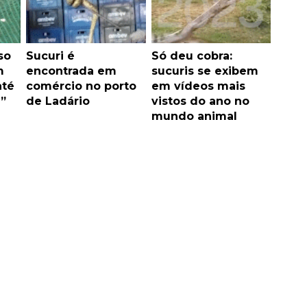
so
Sucuri é
Só deu cobra:
m
encontrada em
sucuris se exibem
até
comércio no porto
em vídeos mais
”
de Ladário
vistos do ano no
mundo animal