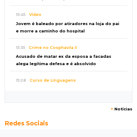
15:45
Vídeo
Jovem é baleado por atiradores na loja do pai
e morre a caminho do hospital
15:35
Crime no Coophavila II
Acusado de matar ex da esposa a facadas
alega legítima defesa e é absolvido
15:28
Curso de Linguagens
UEMS abre inscrições para voluntários
ensinarem português a estrangeiros
+
Notícias
15:15
Pegue o guarda-chuva
Redes Sociais
Chuva chega à Capital e antecipa mudança no
tempo prevista para o fim de semana