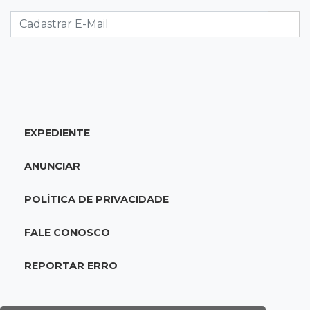
Estadual feminino define grupos e tabela para
disputa com seis equipes
21:25
Caarapó
Motociclista morre atropelado por caminhão
na MS-278
EXPEDIENTE
21:02
Futebol de base
Náutico segura empate com Comercial e
ANUNCIAR
conquista o estadual sub-13
POLÍTICA DE PRIVACIDADE
20:40
Acesso ao ensino
Participantes do Encceja 2026 já podem
FALE CONOSCO
consultar locais de prova
REPORTAR ERRO
20:29
Pedro Gomes
Jovem morre baleado e suspeita envolve