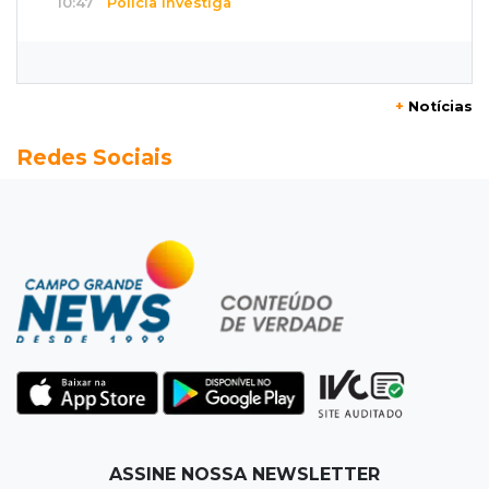
10:47
Polícia investiga
Bebê some após mãe adolescente ir à casa de
mulher que conheceu na internet
+
Notícias
10:46
Eleições 2026
Redes Sociais
Federação oficializa Delcídio e disputa ao
governo de MS ganha 8º nome
10:39
Cidade Jardim
Empresária perde quase R$ 30 mil em golpe
da falsa oferta de empréstimo
10:23
Preocupação
Anvisa sobe alerta sobre testosterona sem
indicação como risco ao coração
10:18
Comércio exterior
ASSINE NOSSA NEWSLETTER