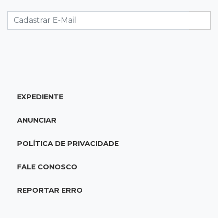
Superávit comercial de MS cresce 17,8% com
alta das exportações
10:13
Arte com a escrita
Concurso de Poesias anuncia vencedores e
premiará os melhores no dia 20
EXPEDIENTE
10:09
Corumbá
Com canal travado e via inundada,
ANUNCIAR
comunidade volta a ficar isolada no Pantanal
POLÍTICA DE PRIVACIDADE
09:53
Transborda
Espetáculo quer surpreender o público na Rua
FALE CONOSCO
14 de Julho neste sábado
REPORTAR ERRO
09:46
Procura-se a Mel
Gatinha arisca desapareceu há 3 dias bairro