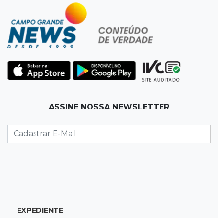
13:32
RankBrasil
Produtor de MS entra no livro dos recordes
com colheita de 2,6 mil t de milho
13:27
Ceasa
Preço do quiabo dispara 20% e laranja tem
queda de 16% na 1ª semana de agosto
13:16
Beco
ASSINE NOSSA NEWSLETTER
Com sangue da vítima na calça, homem
confessa que matou a pedradas no
Tiradentes
13:05
Todos em Ação
Mutirão irá ao Bairro Oliveira com doação de
verduras e 300 serviços
EXPEDIENTE