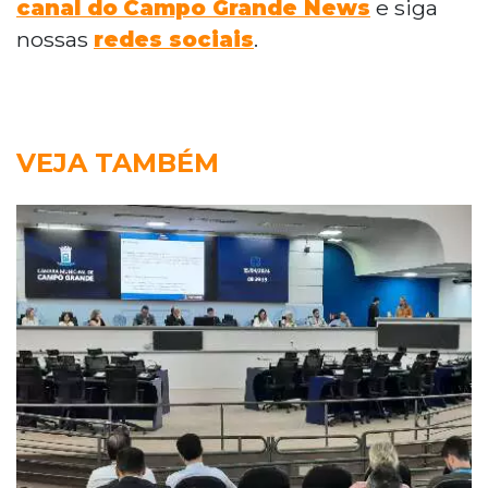
canal do
Campo Grande News
e siga
nossas
redes sociais
.
VEJA TAMBÉM