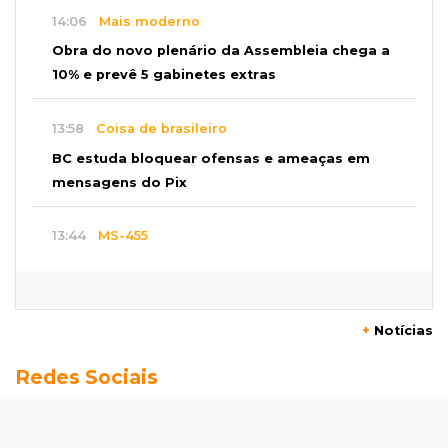
14:06
Mais moderno
Obra do novo plenário da Assembleia chega a
10% e prevê 5 gabinetes extras
13:58
Coisa de brasileiro
BC estuda bloquear ofensas e ameaças em
mensagens do Pix
13:44
MS-455
Carreta cai em rio após ponte de madeira
ceder e ficar destruída em Sidrolândia
+
Notícias
13:39
Indústria e empregos
Redes Sociais
Novos projetos somam R$ 460 milhões e
prometem 265 empregos na Capital