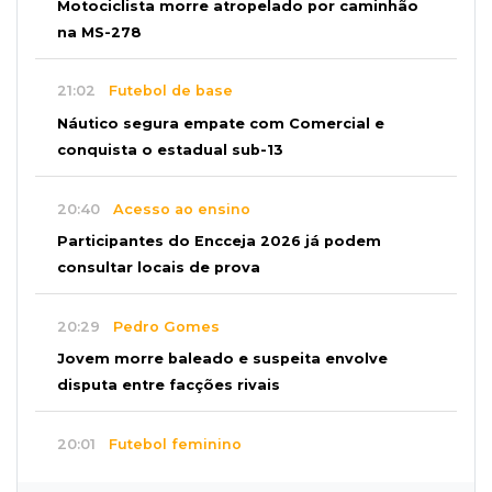
Motociclista morre atropelado por caminhão
na MS-278
21:02
Futebol de base
Náutico segura empate com Comercial e
conquista o estadual sub-13
20:40
Acesso ao ensino
Participantes do Encceja 2026 já podem
consultar locais de prova
20:29
Pedro Gomes
Jovem morre baleado e suspeita envolve
disputa entre facções rivais
20:01
Futebol feminino
Pantanal treina em Goiânia antes de jogo que