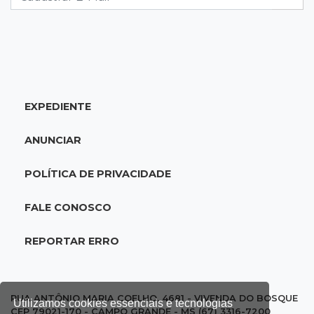
18:28
Concurso 3.042
Mega-Sena sorteia neste domingo prêmio
acumulado em R$ 165 milhões
EXPEDIENTE
18:05
Energia renovável
Produção de biodiesel cresce 32% em MS e
ANUNCIAR
supera 31 milhões de litros
POLÍTICA DE PRIVACIDADE
17:44
100º caso
Suspeito de roubo morre ao reagir à
FALE CONOSCO
abordagem policial no Noroeste
REPORTAR ERRO
17:21
Brasileirão feminino
Palmeiras empata fora de casa e Bahia vence
com dois gols de Raquel
RUA ANTÔNIO MARIA COELHO, 4681 - VIVENDA DO BOSQUE
Utilizamos cookies essenciais e tecnologias
CEP 79021-170 - CAMPO GRANDE - MS (67) 3316-7200