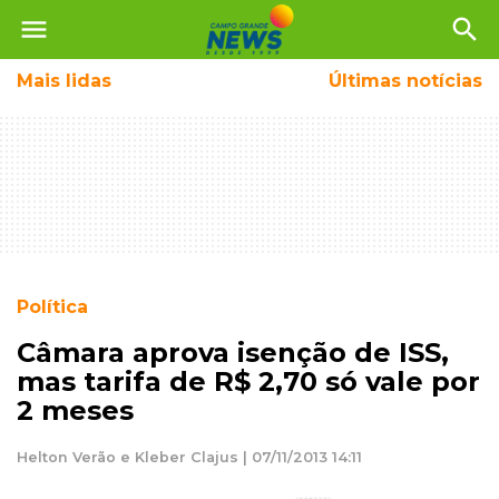
menu
search
Mais
lidas
Últimas notícias
Política
Câmara aprova isenção de ISS,
mas tarifa de R$ 2,70 só vale por
2 meses
Helton Verão e Kleber Clajus | 07/11/2013 14:11