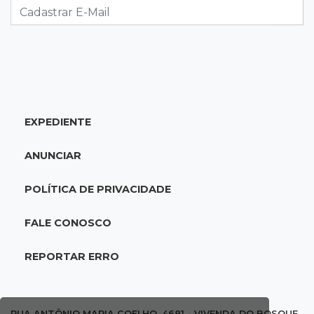
07:45
Dia dos Pais
Qual conselho do seu pai você não ouviu e
hoje paga um preço alto?
07:30
Disciplina e amor
EXPEDIENTE
Pais passam kung-fu de geração em geração
e agora treinam as filhas
ANUNCIAR
07:26
Tiradentes
POLÍTICA DE PRIVACIDADE
Ataque em beco deixa um morto com rosto
deformado e outro ferido
FALE CONOSCO
07:20
14 de julho
REPORTAR ERRO
Feira Central encerra Festival do Sobá com
karaokê de Dia dos Pais
RUA ANTÔNIO MARIA COELHO, 4681 - VIVENDA DO BOSQUE