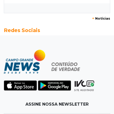
O enorme peso dos genes na obesidade
08:26
O que ficou de quem partiu
+
Notícias
Com ajuda da irmã, mãe transforma sonho
Redes Sociais
que tinha com a filha em loja
08:15
Estudo
Município de MS perde 58 mil hectares e R$ 12
milhões por mês com silvicultura
08:03
Amambai
Rapaz de 23 anos morre ao bater o carro em
poste de energia elétrica
07:54
Ruas bloqueadas
ASSINE NOSSA NEWSLETTER
Campo Grande tem quatro interdições no
trânsito neste domingo