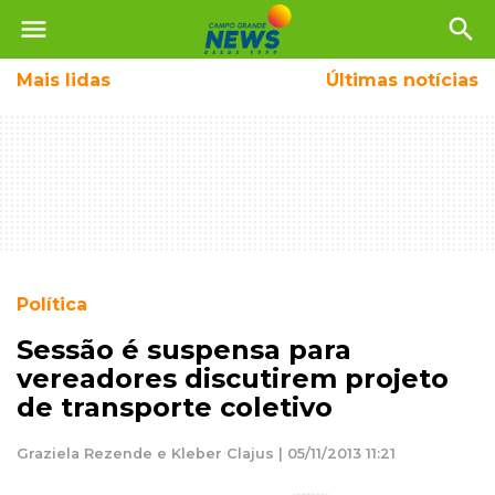
menu
search
Mais
lidas
Últimas notícias
Política
Sessão é suspensa para
vereadores discutirem projeto
de transporte coletivo
Graziela Rezende e Kleber Clajus | 05/11/2013 11:21