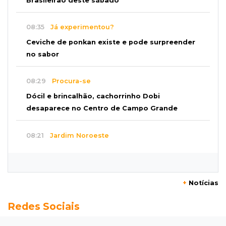
Brasileirão deste sábado
08:35
Já experimentou?
Ceviche de ponkan existe e pode surpreender
no sabor
08:29
Procura-se
Dócil e brincalhão, cachorrinho Dobi
desaparece no Centro de Campo Grande
08:21
Jardim Noroeste
Homem invade casa pela janela e abusa de
mulher dentro do quarto
+
Notícias
08:18
Pecuária
Redes Sociais
Rebanho bovino de MS encolhe em 616 mil
animais em um ano