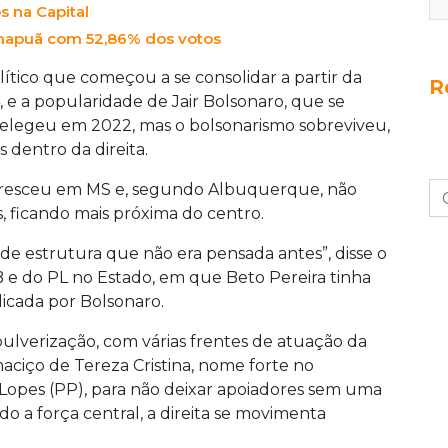
s na Capital
amapuã com 52,86% dos votos
ítico que começou a se consolidar a partir da
R
 e a popularidade de Jair Bolsonaro, que se
eelegeu em 2022, mas o bolsonarismo sobreviveu,
dentro da direita.
a cresceu em MS e, segundo Albuquerque, não
s, ficando mais próxima do centro.
o de estrutura que não era pensada antes”, disse o
DB e do PL no Estado, em que Beto Pereira tinha
icada por Bolsonaro.
lverização, com várias frentes de atuação da
maciço de Tereza Cristina, nome forte no
 Lopes (PP), para não deixar apoiadores sem uma
o a força central, a direita se movimenta