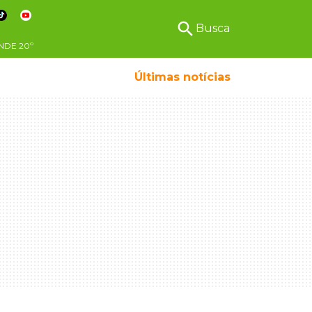
search
Busca
NDE
20º
Últimas notícias