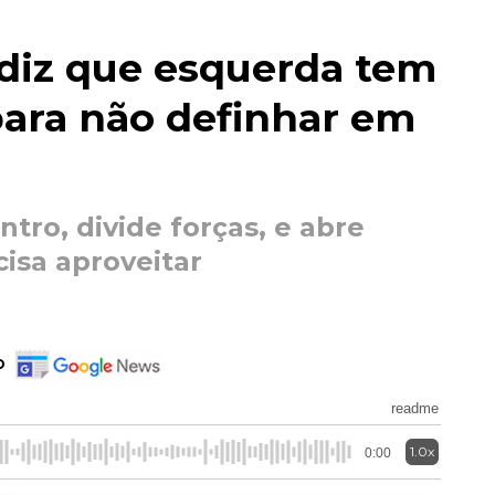
o diz que esquerda tem
para não definhar em
ntro, divide forças, e abre
isa aproveitar
o
readme
1.0x
0:00