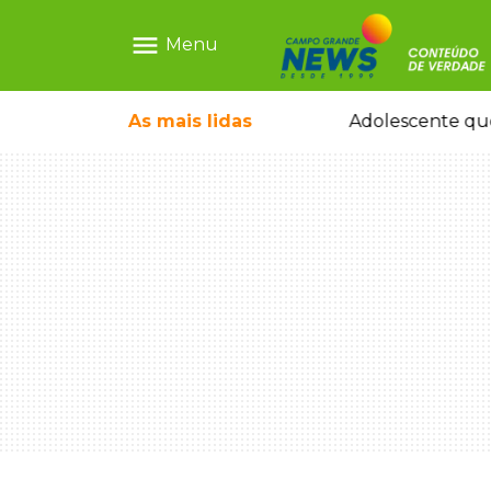
menu
Menu
pode ganhar dia oficial em MS
As mais
lidas
Adolescente que