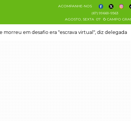
ACOMPANHE-NOS
(67) 99669-9563
AGOSTO, SEXTA
07
CAMPO GRA
 morreu em desafio era "escrava virtual", diz delegada