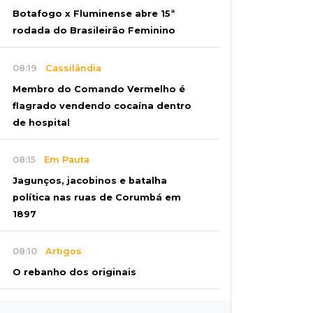
Botafogo x Fluminense abre 15ª
rodada do Brasileirão Feminino
08:19
Cassilândia
Membro do Comando Vermelho é
flagrado vendendo cocaína dentro
de hospital
08:15
Em Pauta
Jagunços, jacobinos e batalha
política nas ruas de Corumbá em
1897
08:10
Artigos
O rebanho dos originais
08:06
De MS para o mundo