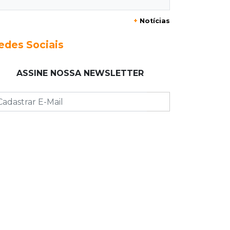
Da pele para a tela, tatuadora de
+
Notícias
Campo Grande expõe obras na Itália
edes Sociais
08:00
Post Patrocinado
"Bota Fora" da Sofá Inbox reúne
ASSINE NOSSA NEWSLETTER
quatro opções com 48% de desconto
07:58
Túnel do tempo
Fonte gigante fez supermercado em
1973 virar passeio campo-grandense
07:49
Copa Pelezinho
Torneio de futsal abre 34ª edição
com quatro jogos neste sábado
07:48
Pele Vermelha, Corona, Valley...