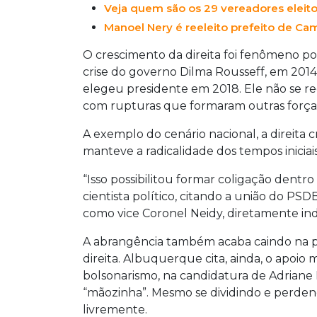
Veja quem são os 29 vereadores eleito
Manoel Nery é reeleito prefeito de C
O crescimento da direita foi fenômeno pol
crise do governo Dilma Rousseff, em 2014,
elegeu presidente em 2018. Ele não se r
com rupturas que formaram outras forças 
A exemplo do cenário nacional, a direit
manteve a radicalidade dos tempos iniciai
“Isso possibilitou formar coligação dentr
cientista político, citando a união do PS
como vice Coronel Neidy, diretamente ind
A abrangência também acaba caindo na pu
direita. Albuquerque cita, ainda, o apoio 
bolsonarismo, na candidatura de Adriane
“mãozinha”. Mesmo se dividindo e perdend
livremente.