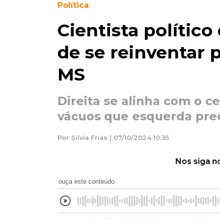
Política
Cientista polític
de se reinventar 
MS
Direita se alinha com o ce
vácuos que esquerda prec
Por Silvia Frias | 07/10/2024 10:35
Nos siga n
ouça este conteúdo