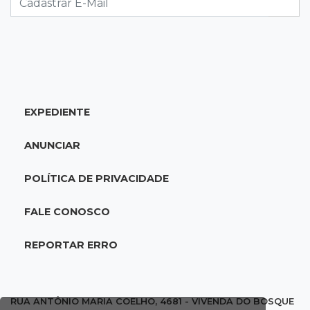
07:30
Post Patrocinado
2ª Corrida Sicredi acontece neste sábado: veja
programação
EXPEDIENTE
07:29
Ivinhema
Suspeita de fraude em gabarito leva a pedido
ANUNCIAR
de suspensão de concurso
POLÍTICA DE PRIVACIDADE
07:18
Tempo
Iguatemi amanhece sob chuva e segue em
FALE CONOSCO
alerta para ventos de até 100 km/h
REPORTAR ERRO
07:06
Garimpo solidário
Sapatos de marca e tamanco de Scheila
Carvalho viram achados em Bazar de Cincão
RUA ANTÔNIO MARIA COELHO, 4681 - VIVENDA DO BOSQUE