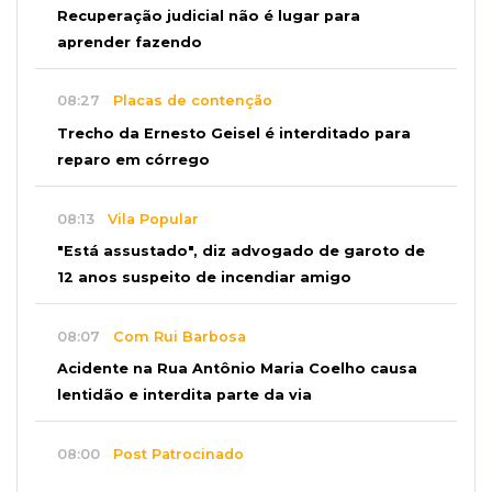
Recuperação judicial não é lugar para
aprender fazendo
08:27
Placas de contenção
Trecho da Ernesto Geisel é interditado para
reparo em córrego
08:13
Vila Popular
"Está assustado", diz advogado de garoto de
12 anos suspeito de incendiar amigo
08:07
Com Rui Barbosa
Acidente na Rua Antônio Maria Coelho causa
lentidão e interdita parte da via
08:00
Post Patrocinado
Studio Jozi Costa ajuda homens a eliminar